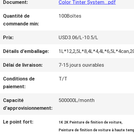
Document:
Color Tinter System...pdf
NOUS
Quantité de
100Boîtes
commande min:
VISITE
Prix:
USD3.06/L-10.5/L
D'USINE
Détails d'emballage:
1L*12,2,5L*8,4L*4,4L*6,5L*4can,2
CONTRÔLE
Délai de livraison:
7-15 jours ouvrables
DE
Conditions de
T/T
paiement:
LA
Capacité
500000L/month
QUALITÉ
d'approvisionnement:
Le point fort:
,
1K 2K Peinture de finition de voiture
CONTACT
Peinture de finition de voiture à haute te