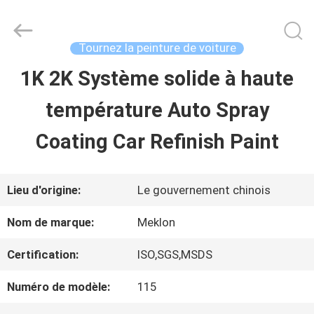
2026
Guangzhou
Meklon
Chemical
Tournez la peinture de voiture
Technology
Co.,
1K 2K Système solide à haute
APERÇU
Ltd..
All
température Auto Spray
Rights
Reserved.
PRODUITS
Coating Car Refinish Paint
VIDÉOS
Lieu d'origine:
Le gouvernement chinois
Nom de marque:
Meklon
A
Certification:
ISO,SGS,MSDS
PROPOS
Numéro de modèle:
115
DE