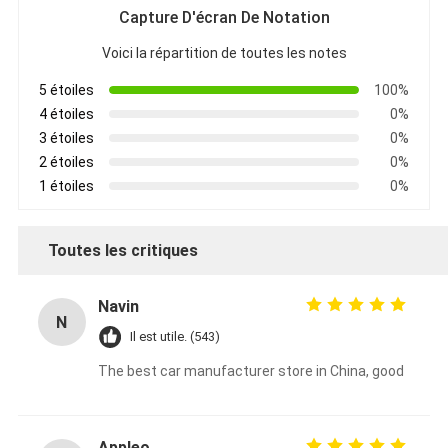
Capture D'écran De Notation
Voici la répartition de toutes les notes
5 étoiles
100%
4 étoiles
0%
3 étoiles
0%
2 étoiles
0%
1 étoiles
0%
Toutes les critiques
Navin
N
Il est utile. (543)
The best car manufacturer store in China, good
Appleo