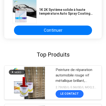
1K 2K Système solide à haute
température Auto Spray Coating
Car Refinish Paint
Continuer
Top Produits
Peinture de réparation
automobile rouge vif
métallique brillant,
assortiment de couleurs
2.73USD/L-5.56USD/L MOQ:200L
de qualité usine d'origine
LE CONTACT