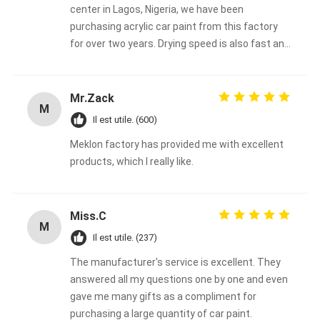
center in Lagos, Nigeria, we have been
purchasing acrylic car paint from this factory
for over two years. Drying speed is also fast and
color stability is good in high temperature and
high humidity environments in Africa. Its
coverage is also very good, and when repairing
Mr.Zack
M
used cars, it is usually possible to cover the
Il est utile. (600)
base color with just one spray, saving material
Meklon factory has provided me with excellent
and time costs. Our customers are also very
products, which I really like.
satisfied with the final result, which greatly
helped us to close the order and avoid some
after-sales problems.
Miss.C
M
Il est utile. (237)
The manufacturer's service is excellent. They
answered all my questions one by one and even
gave me many gifts as a compliment for
purchasing a large quantity of car paint.