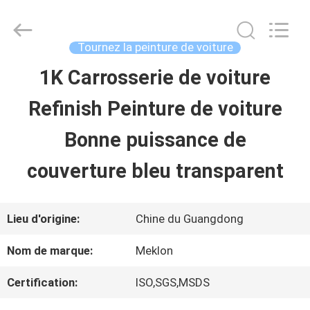
2026
Guangzhou
Meklon
Chemical
Tournez la peinture de voiture
Technology
Co.,
1K Carrosserie de voiture
APERÇU
Ltd..
All
Refinish Peinture de voiture
Rights
Reserved.
PRODUITS
Bonne puissance de
couverture bleu transparent
VIDÉOS
Lieu d'origine:
Chine du Guangdong
A
Nom de marque:
Meklon
PROPOS
Certification:
ISO,SGS,MSDS
DE