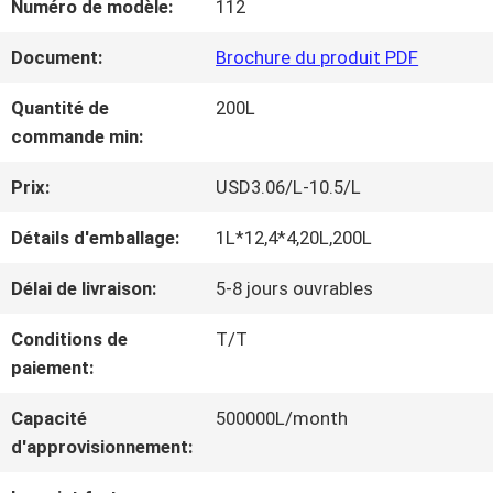
Numéro de modèle:
112
NOUS
Document:
Brochure du produit PDF
VISITE
Quantité de
200L
commande min:
D'USINE
Prix:
USD3.06/L-10.5/L
CONTRÔLE
Détails d'emballage:
1L*12,4*4,20L,200L
DE
Délai de livraison:
5-8 jours ouvrables
LA
Conditions de
T/T
paiement:
QUALITÉ
Capacité
500000L/month
d'approvisionnement:
CONTACT