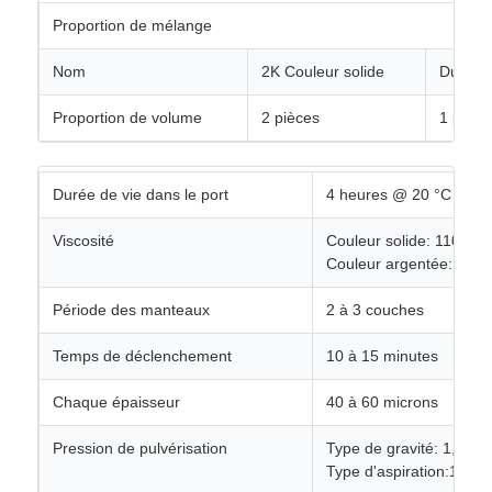
Proportion de mélange
Nom
2K Couleur solide
Durciss
Proportion de volume
2 pièces
1 pièce
Durée de vie dans le port
4 heures @ 20 °C
Viscosité
Couleur solide: 110-12
Couleur argentée:180-
Période des manteaux
2 à 3 couches
Temps de déclenchement
10 à 15 minutes
Chaque épaisseur
40 à 60 microns
Pression de pulvérisation
Type de gravité: 1,2 à 
Type d'aspiration:1.4-