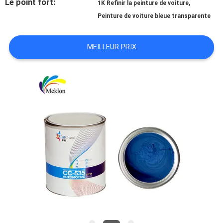
Le point fort:
,
1K Refinir la peinture de voiture
Peinture de voiture bleue transparente
NOUVELLES
MEILLEUR PRIX
DEMANDE
DE
SOUMISSION
SITEMAP
POLITIQUE
DE