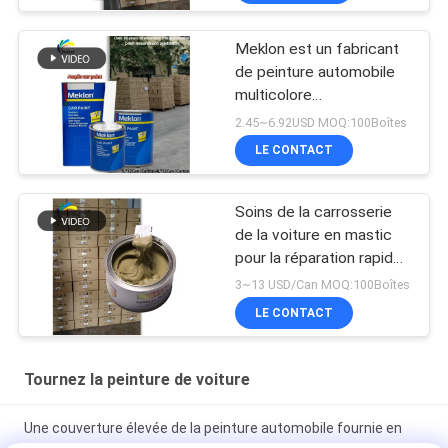
Meklon est un fabricant
de peinture automobile
multicolore
personnalisable
2.45~6.92USD MOQ:100Boîtes
LE CONTACT
Soins de la carrosserie
de la voiture en mastic
pour la réparation rapide
des inégalités
3~13 USD/Can MOQ:100Boîtes
LE CONTACT
Tournez la peinture de voiture
Une couverture élevée de la peinture automobile fournie en