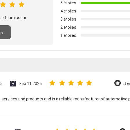
5 étoiles
4 étoiles
ce fournisseur
3 étoiles
2 étoiles
un
1 étoiles
n
na
Feb 11.2026
Il e
 services and products and is a reliable manufacturer of automotive p