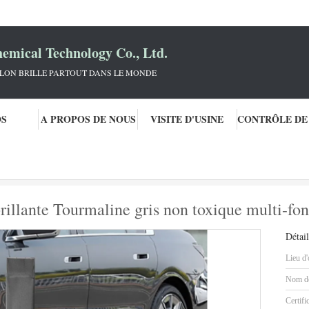
mical Technology Co., Ltd.
KLON BRILLE PARTOUT DANS LE MONDE
OS
A PROPOS DE NOUS
VISITE D'USINE
voiture
Peinture de voiture finition brillante Tourmaline gris non toxique mul
 brillante Tourmaline gris non toxique multi-fo
Détail
Lieu d'
Nom de
Certifi