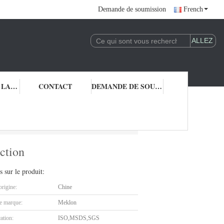
Demande de soumission
French
CONTRÔLE DE LA QUALITÉ
CONTACT
DEMANDE DE SOUMISSION
ti-fonction
nction
s sur le produit:
origine:
Chine
 marque:
Meklon
cation:
ISO,MSDS,SGS