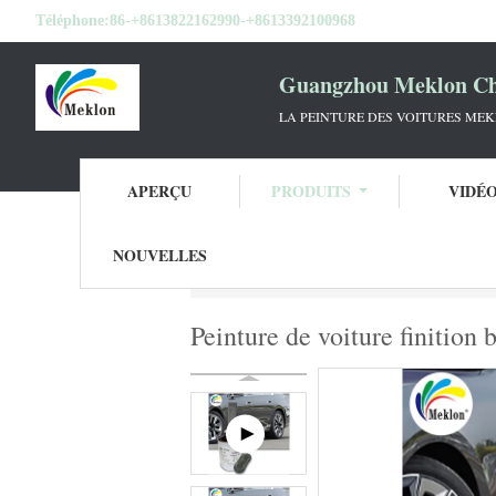
Téléphone:
86-+8613822162990-+8613392100968
Guangzhou Meklon Che
LA PEINTURE DES VOITURES ME
APERÇU
PRODUITS
VIDÉ
NOUVELLES
Aperçu
Produits
Tournez la peinture de 
Peinture de voiture finition