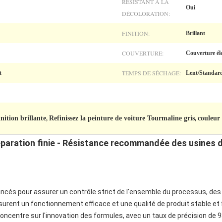
RÉSISTANT À LA
Oui
DÉCOLORATION:
FINITION:
Brillant
COUVERTURE:
Couverture él
TEMPS DE SÉCHAGE:
t
Lent/Standar
nition brillante
Refinissez la peinture de voiture Tourmaline gris
couleur 
,
,
paration finie - Résistance recommandée des usines d
cés pour assurer un contrôle strict de l'ensemble du processus, des 
rent un fonctionnement efficace et une qualité de produit stable et 
ncentre sur l'innovation des formules, avec un taux de précision de