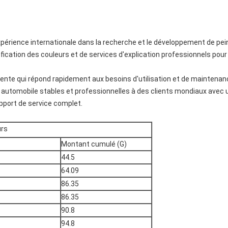
xpérience internationale dans la recherche et le développement de pe
fication des couleurs et de services d'explication professionnels pour 
nte qui répond rapidement aux besoins d'utilisation et de maintenan
 automobile stables et professionnelles à des clients mondiaux avec u
pport de service complet.
urs
Montant cumulé (G)
44.5
64.09
86.35
86.35
90.8
94.8