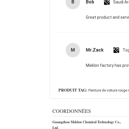
B
Bob
Saudi Ar
Great product and serv
M
Mr.Zack
To
Meklon factory has provi
PRODUIT TAG:
Peinture de voiture rouge
COORDONNÉES
Guangzhou Meklon Chemical Technology Co.,
Ltd.