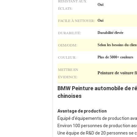
RÉSISTANT AUX
Oui
ÉCLATS:
FACILE À NETTOYER:
Oui
DURABILITÉ:
Durabilité élevée
OEM/ODM:
Selon les besoins du clien
COULEUR:
Plus de 5000+ couleurs
METTRE EN
Peinture de voiture fi
ÉVIDENCE:
BMW Peinture automobile de ré
chinoises
Avantage de production
Équipé d'équipements de production avan
Environ 100 personnes de production assu
Une équipe de R&D de 20 personnes se co