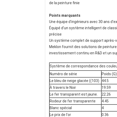
de la peinture finie
Points marquants
Une équipe d'ingénieurs avec 30 ans d'e
Équipé d'un système intelligent de classi
précise
Un système complet de support après-ve
Meklon fournit des solutions de peinture
investissement continu en R&D et un su
Système de correspondance des coule
Numéro de série
Poids (G)
Le bleu de neige glacée ((103)
44.5
À travers le Noir
19.59
Le fer transparent est jaune.
22.26
Rodeur de fer transparente
4.45
Blanc spécial
4
Le prix de l'or
0.36