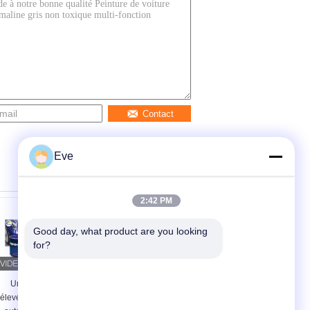
Contact
Eve
2:42 PM
Good day, what product are you looking 
for?
Une couverture
Peinture automobile
élevée de la peinture
pré-mélangée