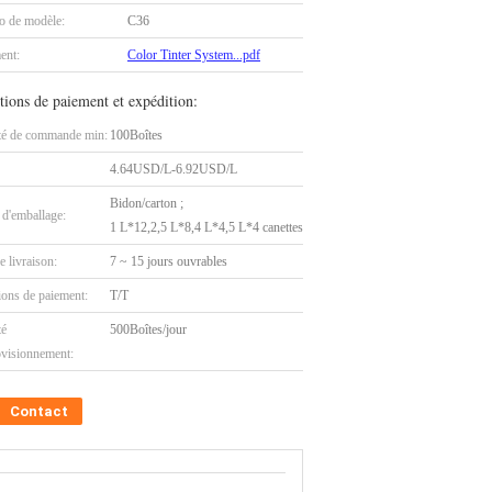
 de modèle:
C36
ent:
Color Tinter System...pdf
tions de paiement et expédition:
té de commande min:
100Boîtes
4.64USD/L-6.92USD/L
Bidon/carton ;
 d'emballage:
1 L*12,2,5 L*8,4 L*4,5 L*4 canettes
e livraison:
7 ~ 15 jours ouvrables
ions de paiement:
T/T
té
500Boîtes/jour
ovisionnement:
Contact