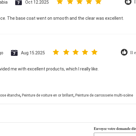
abia
Oct 12.2025
I
ice. The base coat went on smooth and the clear was excellent.
go
Aug 15.2025
Il 
ded me with excellent products, which I really like.
,
,
 rose étanche
Peinture de voiture en or brillant
Peinture de carrosserie multi-scène
Envoyez votre demande dir