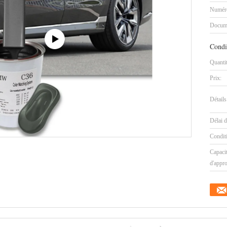
Numéro
Docum
Condi
Quanti
Prix:
Détails
Délai d
Condit
Capaci
d'appr