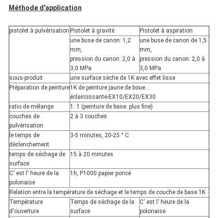
Méthode d'application
pistolet à pulvérisation
Pistolet à gravité
Pistolet à aspiration
une buse de canon: 1,2
une buse de canon de 1,5
mm,
mm,
pression du canon: 2,0 à
pression du canon: 2,0 à
3,0 MPa
3,0 MPa
sous-produit
une surface sèche de 1K avec effet lisse
Préparation de peinture
1K de peinture jaune de boue...
éclaircissante-EX10/EX20/EX30
ratio de mélange
1: 1 (peinture de base: plus fine)
couches de
2 à 3 couches
pulvérisation
le temps de
3-5 minutes, 20-25 ° C
déclenchement
temps de séchage de
15 à 20 minutes
surface
C' est l' heure de la
1h, P1000 papier poncé
polonaise
Relation entre la température de séchage et le temps de couche de base 1K
Température
Temps de séchage de la
C' est l' heure de la
d'ouverture
surface
polonaise