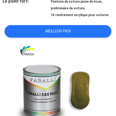
Le point fort:
,
Peinture de voiture jaune de boue
,
préliminaire de voiture
NOUVELLES
1K revêtement acrylique pour voitures
MEILLEUR PRIX
DEMANDE
DE
SOUMISSION
PLAN
DU
SITE