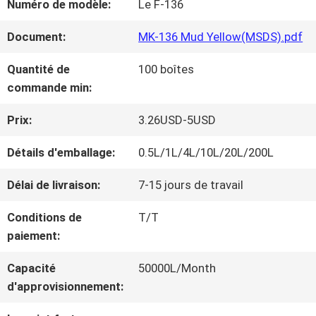
Numéro de modèle:
Le F-136
NOUS
Document:
MK-136 Mud Yellow(MSDS).pdf
VISITE
Quantité de
100 boîtes
commande min:
D'USINE
Prix:
3.26USD-5USD
CONTRÔLE
Détails d'emballage:
0.5L/1L/4L/10L/20L/200L
DE
Délai de livraison:
7-15 jours de travail
LA
Conditions de
T/T
paiement:
QUALITÉ
Capacité
50000L/Month
d'approvisionnement:
CONTACT