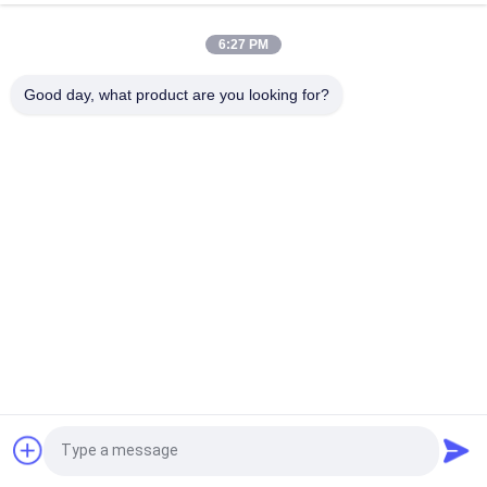
Vêtements à base claire pour automobile à l' épreuve du
mildiou Vêtements à base claire pour voiture
6:27 PM
Peinture de voiture bleue brillante couche de base Spray
Good day, what product are you looking for?
acrylique résistant aux intempéries
Catégories populaires
Tous
Tournez La Peinture 
Peinture Basecoat 
De Voiture
De Voiture
Pâte De Polyester 
Peinture De Voiture
Pour Voiture
Peinture De Perle De 
Peinture Argentée 
Voiture
Métallique De 
Voiture
Vernis Clair De 
Peinture De Voiture 
Demandez un devis
Manteau De Voiture
Mixte Prête