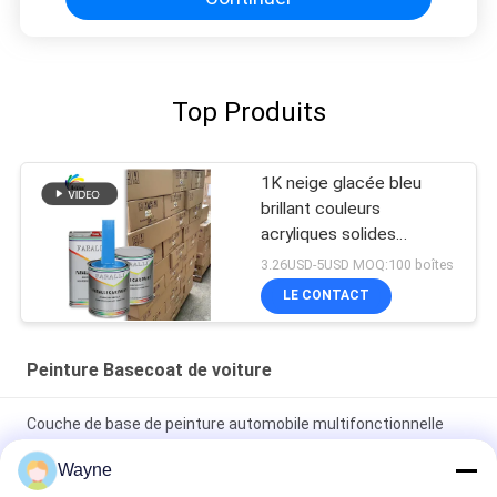
Top Produits
1K neige glacée bleu
brillant couleurs
acryliques solides
Peinture automobile pour
3.26USD-5USD MOQ:100 boîtes
réparation de carrosserie
LE CONTACT
de voiture d'occasion
Peinture Basecoat de voiture
Couche de base de peinture automobile multifonctionnelle
résistante aux UV
Wayne