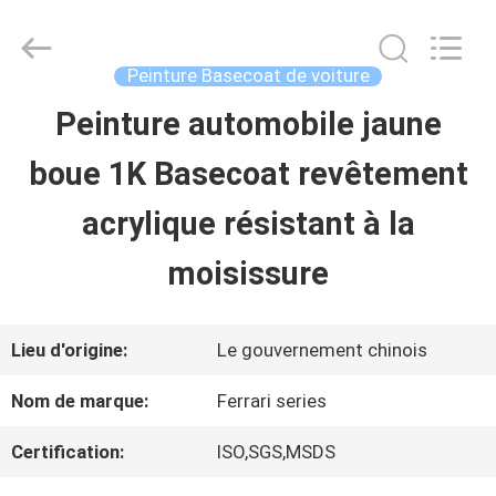
2026
Guangzhou
Meklon
Chemical
Peinture Basecoat de voiture
Technology
Co.,
Peinture automobile jaune
APERÇU
Ltd..
All
boue 1K Basecoat revêtement
Rights
Reserved.
PRODUITS
acrylique résistant à la
moisissure
VIDÉOS
Lieu d'origine:
Le gouvernement chinois
A
Nom de marque:
Ferrari series
PROPOS
Certification:
ISO,SGS,MSDS
DE