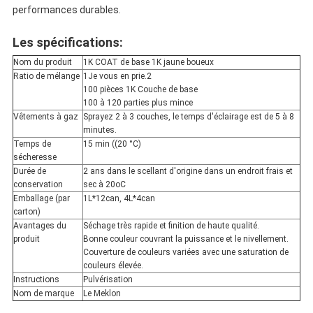
performances durables.
Les spécifications:
Nom du produit
1K COAT de base 1K jaune boueux
Ratio de mélange
1Je vous en prie.2
100 pièces 1K Couche de base
100 à 120 parties plus mince
Vêtements à gaz
Sprayez 2 à 3 couches, le temps d'éclairage est de 5 à 8
minutes.
Temps de
15 min ((20 °C)
sécheresse
Durée de
2 ans dans le scellant d'origine dans un endroit frais et
conservation
sec à 20oC
Emballage (par
1L*12can, 4L*4can
carton)
Avantages du
Séchage très rapide et finition de haute qualité.
produit
Bonne couleur couvrant la puissance et le nivellement.
Couverture de couleurs variées avec une saturation de
couleurs élevée.
Instructions
Pulvérisation
Nom de marque
Le Meklon