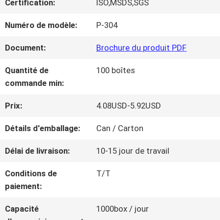
Certification:
ISO,MSDS,SGS
NOUS
Numéro de modèle:
P-304
VISITE
Document:
Brochure du produit PDF
D'USINE
Quantité de
100 boîtes
commande min:
CONTRÔLE
Prix:
4.08USD-5.92USD
DE
Détails d'emballage:
Can / Carton
LA
Délai de livraison:
10-15 jour de travail
QUALITÉ
Conditions de
T/T
paiement:
CONTACT
Capacité
1000box / jour