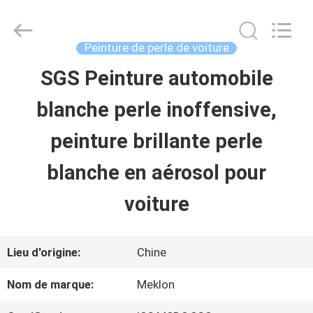
2026
Guangzhou
Meklon
Chemical
Peinture de perle de voiture
Technology
Co.,
SGS Peinture automobile
APERÇU
Ltd..
All
blanche perle inoffensive,
Rights
Reserved.
PRODUITS
peinture brillante perle
blanche en aérosol pour
VIDÉOS
voiture
A
Lieu d'origine:
Chine
PROPOS
Nom de marque:
Meklon
DE