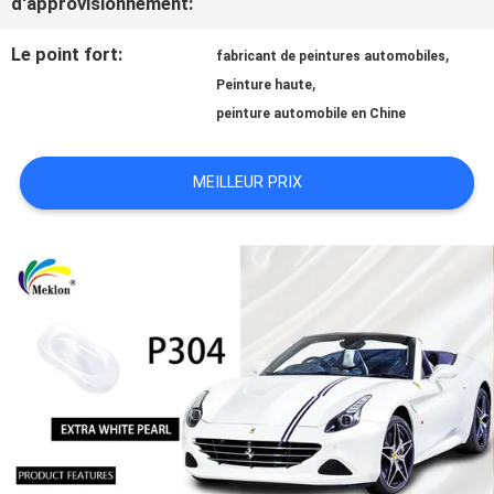
d'approvisionnement:
NOUVELLES
Le point fort:
,
fabricant de peintures automobiles
,
Peinture haute
peinture automobile en Chine
DEMANDE
MEILLEUR PRIX
DE
SOUMISSION
PLAN
DU
SITE