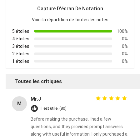
Capture D'écran De Notation
Voici la répartition de toutes les notes
5 étoiles
100%
4 étoiles
0%
3 étoiles
0%
2 étoiles
0%
1 étoiles
0%
Toutes les critiques
Mr.J
M
Il est utile. (80)
Before making the purchase, I had a few
questions, and they provided prompt answers
along with useful information. I only purchased a