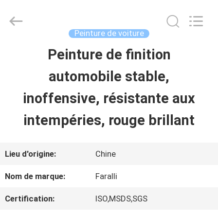
2026
Guangzhou
Meklon
Chemical
Peinture de voiture
Technology
Co.,
Peinture de finition
APERÇU
Ltd..
All
automobile stable,
Rights
Reserved.
PRODUITS
inoffensive, résistante aux
intempéries, rouge brillant
VIDÉOS
Lieu d'origine:
Chine
A
Nom de marque:
Faralli
PROPOS
Certification:
ISO,MSDS,SGS
DE