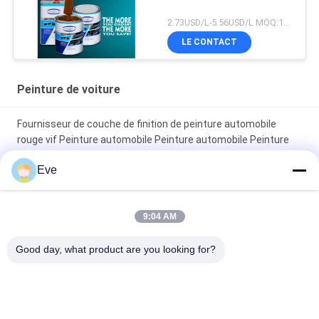
2.73USD/L-5.56USD/L MOQ:100 boîtes
LE CONTACT
Peinture de voiture
Fournisseur de couche de finition de peinture automobile
rouge vif Peinture automobile Peinture automobile Peinture
en aérosol
Eve
Peinture automobile rouge brillant résistant à la décoloration
9:04 AM
Peinture de finition automobile brillante, anticorrosion,
protection UV, fournisseur de peinture automobile, peinture de
Good day, what product are you looking for?
réparation automobile
Catégories populaires
Tous