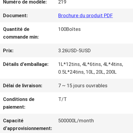
Numéro de modèle:
219
NOUS
Document:
Brochure du produit PDF
VISITE
Quantité de
100Boîtes
commande min:
D'USINE
Prix:
3.26USD-5USD
CONTRÔLE
Détails d'emballage:
1L*12tins, 4L*6tins, 4L*4tins,
0.5L*24tins, 10L, 20L, 200L
DE
Délai de livraison:
7 ~ 15 jours ouvrables
LA
Conditions de
T/T
QUALITÉ
paiement:
Capacité
500000L/month
CONTACT
d'approvisionnement: