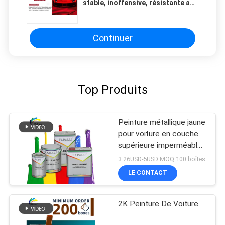
stable, inoffensive, résistante aux
intempéries, rouge brillant
Continuer
Top Produits
Peinture métallique jaune
pour voiture en couche
supérieure imperméable
à l'humidité pratique anti-
3.26USD-5USD MOQ:100 boîtes
fading
LE CONTACT
2K Peinture De Voiture