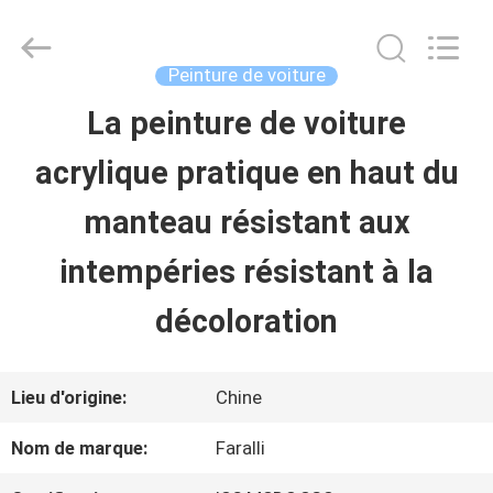
2026
Guangzhou
Meklon
Chemical
Peinture de voiture
Technology
Co.,
La peinture de voiture
APERÇU
Ltd..
All
acrylique pratique en haut du
Rights
Reserved.
PRODUITS
manteau résistant aux
intempéries résistant à la
VIDÉOS
décoloration
A
Lieu d'origine:
Chine
PROPOS
Nom de marque:
Faralli
DE