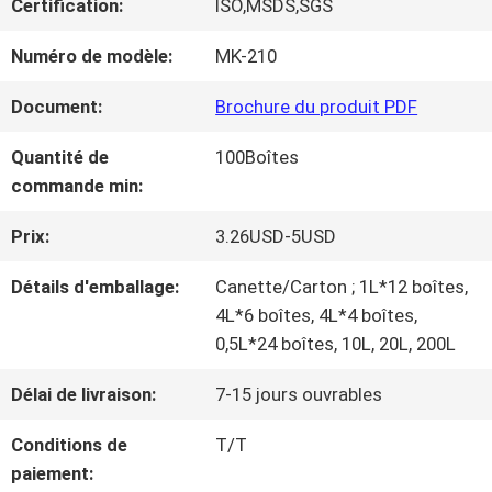
Certification:
ISO,MSDS,SGS
NOUS
Numéro de modèle:
MK-210
VISITE
Document:
Brochure du produit PDF
D'USINE
Quantité de
100Boîtes
commande min:
CONTRÔLE
Prix:
3.26USD-5USD
DE
Détails d'emballage:
Canette/Carton ; 1L*12 boîtes,
4L*6 boîtes, 4L*4 boîtes,
LA
0,5L*24 boîtes, 10L, 20L, 200L
QUALITÉ
Délai de livraison:
7-15 jours ouvrables
Conditions de
T/T
CONTACT
paiement: