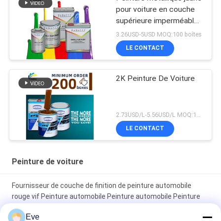
pour voiture en couche
supérieure imperméable
à l'humidité pratique anti-
3.26USD-5USD MOQ:100 boîtes
fading
LE CONTACT
2K Peinture De Voiture
2.73USD/L-5.56USD/L MOQ:100 boîtes
LE CONTACT
Peinture de voiture
Fournisseur de couche de finition de peinture automobile
rouge vif Peinture automobile Peinture automobile Peinture
en aérosol
Eve