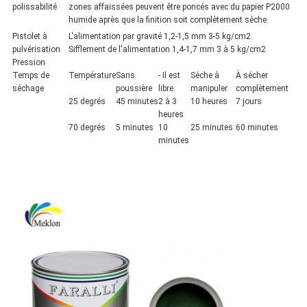
polissabilité
zones affaissées peuvent être poncés avec du papier P2000
humide après que la finition soit complètement sèche.
Pistolet à
L'alimentation par gravité 1,2-1,5 mm 3-5 kg/cm2
pulvérisation
Sifflement de l'alimentation 1,4-1,7 mm 3 à 5 kg/cm2
Pression
Temps de
Température
Sans
- Il est
Séche à
À sécher
séchage
poussière
libre.
manipuler
complètement
25 degrés
45 minutes
2 à 3
10 heures
7 jours
heures
70 degrés
5 minutes
10
25 minutes
60 minutes
minutes