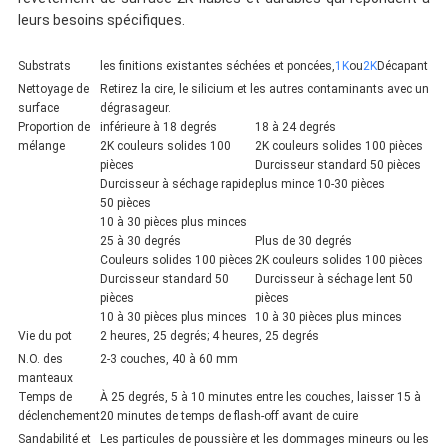
leurs besoins spécifiques.
Substrats
les finitions existantes séchées et poncées,
1K
ou
2K
Décapant
Nettoyage de
Retirez la cire, le silicium et les autres contaminants avec un
surface
dégrasageur.
Proportion de
inférieure à 18 degrés
18 à 24 degrés
mélange
2K couleurs solides 100
2K couleurs solides 100 pièces
pièces
Durcisseur standard 50 pièces
Durcisseur à séchage rapide
plus mince 10-30 pièces
50 pièces
10 à 30 pièces plus minces
25 à 30 degrés
Plus de 30 degrés
Couleurs solides 100 pièces
2K couleurs solides 100 pièces
Durcisseur standard 50
Durcisseur à séchage lent 50
pièces
pièces
10 à 30 pièces plus minces
10 à 30 pièces plus minces
Vie du pot
2 heures, 25 degrés; 4 heures, 25 degrés
N.O. des
2-3 couches, 40 à 60 mm
manteaux
Temps de
À 25 degrés, 5 à 10 minutes entre les couches, laisser 15 à
déclenchement
20 minutes de temps de flash-off avant de cuire
Sandabilité et
Les particules de poussière et les dommages mineurs ou les