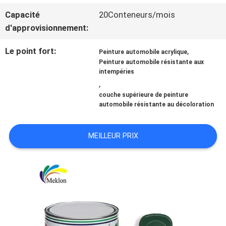
Capacité
20Conteneurs/mois
NOUVELLES
d'approvisionnement:
Le point fort:
,
Peinture automobile acrylique
DEMANDE
Peinture automobile résistante aux
intempéries
,
DE
couche supérieure de peinture
automobile résistante au décoloration
SOUMISSION
MEILLEUR PRIX
PLAN
DU
SITE