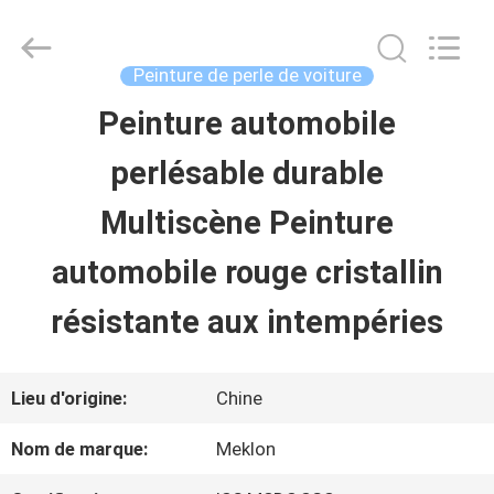
2026
Guangzhou
Meklon
Chemical
Peinture de perle de voiture
Technology
Co.,
Peinture automobile
APERÇU
Ltd..
All
perlésable durable
Rights
Reserved.
PRODUITS
Multiscène Peinture
automobile rouge cristallin
VIDÉOS
résistante aux intempéries
A
Lieu d'origine:
Chine
PROPOS
Nom de marque:
Meklon
DE