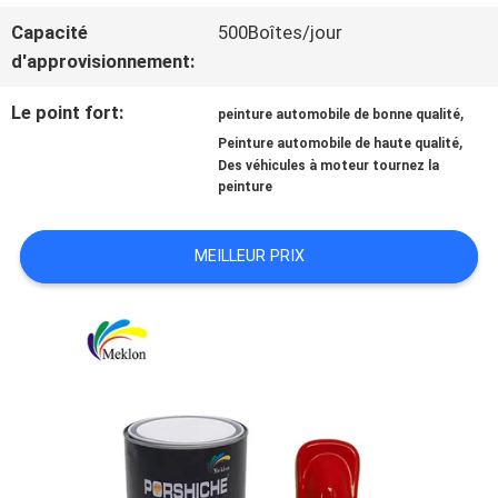
Capacité
500Boîtes/jour
NOUVELLES
d'approvisionnement:
Le point fort:
,
peinture automobile de bonne qualité
DEMANDE
,
Peinture automobile de haute qualité
Des véhicules à moteur tournez la
DE
peinture
SOUMISSION
MEILLEUR PRIX
PLAN
DU
SITE