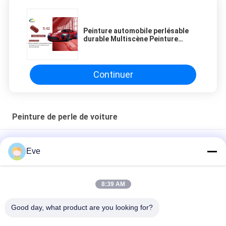
Peinture automobile perlésable
durable Multiscène Peinture
automobile rouge cristallin
résistante aux intempéries
Continuer
Peinture de perle de voiture
Peinture à perles de voiture anti-moisi
Eve
Peinture automobile nacrée rouge perle non toxique,
résistante à la décoloration, multi-scènes
8:39 AM
Peinture Vert Perle Étanche pour Voiture, Anti-UV, Stable,
Good day, what product are you looking for?
Apprêt 1K pour Carrosserie