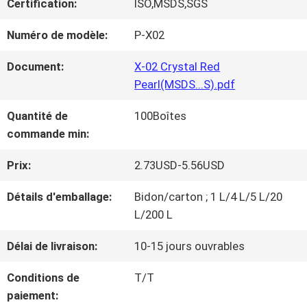
Certification:
ISO,MSDS,SGS
NOUS
Numéro de modèle:
P-X02
VISITE
Document:
X-02 Crystal Red
Pearl(MSDS...S).pdf
D'USINE
Quantité de
100Boîtes
commande min:
CONTRÔLE
Prix:
2.73USD-5.56USD
DE
Détails d'emballage:
Bidon/carton ; 1 L/4 L/5 L/20
LA
L/200 L
QUALITÉ
Délai de livraison:
10-15 jours ouvrables
Conditions de
T/T
CONTACT
paiement: