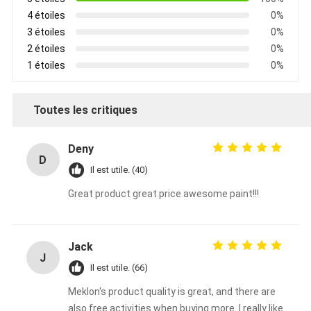
4 étoiles
0%
3 étoiles
0%
2 étoiles
0%
1 étoiles
0%
Toutes les critiques
Deny
D
Il est utile. (40)
Great product great price awesome paint!!!
Jack
J
Il est utile. (66)
Meklon's product quality is great, and there are
also free activities when buying more. I really like