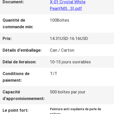
Document:
X-01 Crystal White
NOUS
Pearl(MS...S).pdf
Quantité de
100Boîtes
VISITE
commande min:
D'USINE
Prix:
14.31USD-16.16USD
Détails d'emballage:
Can / Carton
CONTRÔLE
Délai de livraison:
10-15 jours ouvrables
DE
Conditions de
T/T
LA
paiement:
QUALITÉ
Capacité
500 boîtes par jour
d'approvisionnement:
CONTACT
Peinture anti-oxydante de perle de
Le point fort: