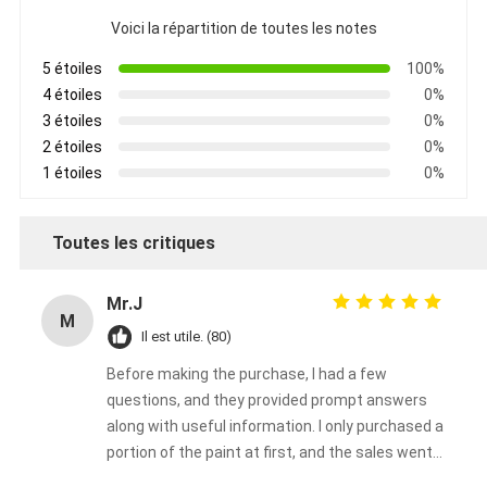
Voici la répartition de toutes les notes
5 étoiles
100%
4 étoiles
0%
3 étoiles
0%
2 étoiles
0%
1 étoiles
0%
Toutes les critiques
Mr.J
M
Il est utile. (80)
Before making the purchase, I had a few
questions, and they provided prompt answers
along with useful information. I only purchased a
portion of the paint at first, and the sales went
very well.