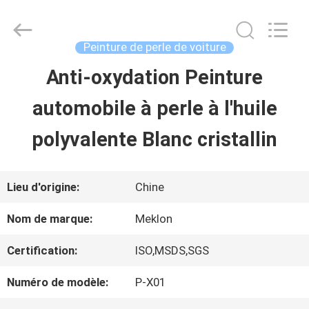
2026
Guangzhou
Meklon
Chemical
Peinture de perle de voiture
Technology
Co.,
Anti-oxydation Peinture
APERÇU
Ltd..
All
automobile à perle à l'huile
Rights
Reserved.
PRODUITS
polyvalente Blanc cristallin
VIDÉOS
Lieu d'origine:
Chine
Nom de marque:
Meklon
A
Certification:
ISO,MSDS,SGS
PROPOS
Numéro de modèle:
P-X01
DE