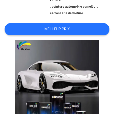
voiture
,
,
peinture automobile caméléon
NOUVELLES
carrosserie de voiture
MEILLEUR PRIX
DEMANDE
DE
SOUMISSION
SITEMAP
POLITIQUE
DE