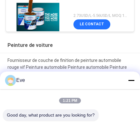
2.73USD/L-5.56USD/L MOQ:100 boîtes
LE CONTACT
Peinture de voiture
Fournisseur de couche de finition de peinture automobile
rouge vif Peinture automobile Peinture automobile Peinture
en aérosol
Eve
Peinture automobile rouge brillant résistant à la décoloration
1:21 PM
Peinture de finition automobile brillante, anticorrosion,
protection UV, fournisseur de peinture automobile, peinture de
Good day, what product are you looking for?
réparation automobile
Catégories populaires
Tous