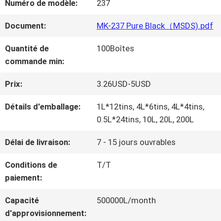
Numéro de modèle:
237
NOUS
Document:
MK-237 Pure Black（MSDS).pdf
VISITE
Quantité de
100Boîtes
commande min:
D'USINE
Prix:
3.26USD-5USD
CONTRÔLE
Détails d'emballage:
1L*12tins, 4L*6tins, 4L*4tins,
0.5L*24tins, 10L, 20L, 200L
DE
Délai de livraison:
7 - 15 jours ouvrables
LA
Conditions de
T/T
QUALITÉ
paiement:
Capacité
500000L/month
CONTACT
d'approvisionnement: