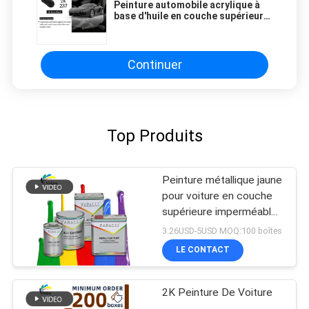
Peinture automobile acrylique à
base d'huile en couche supérieure
2K Pure Black anti-moisi
Continuer
Top Produits
Peinture métallique jaune
pour voiture en couche
supérieure imperméable
à l'humidité pratique anti-
3.26USD-5USD MOQ:100 boîtes
fading
LE CONTACT
2K Peinture De Voiture