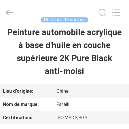
2026
Guangzhou
Meklon
Chemical
Peinture de voiture
Technology
Co.,
Peinture automobile acrylique
APERÇU
Ltd..
All
à base d'huile en couche
Rights
Reserved.
PRODUITS
supérieure 2K Pure Black
anti-moisi
VIDÉOS
Lieu d'origine:
Chine
A
Nom de marque:
Faralli
PROPOS
Certification:
ISO,MSDS,SGS
DE