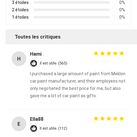
3 étoiles
0%
2 étoiles
0%
1 étoiles
0%
Toutes les critiques
Hami
H
Il est utile. (565)
I purchased a large amount of paint from Meklon
car paint manufacturer, and their employees not
only negotiated the best price for me, but also
gave me a lot of car paint as gifts.
Ella88
E
Il est utile. (112)