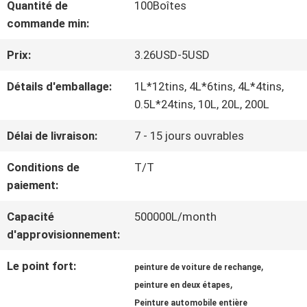
Quantité de
100Boîtes
NOUS
commande min:
Prix:
3.26USD-5USD
VISITE
Détails d'emballage:
1L*12tins, 4L*6tins, 4L*4tins,
D'USINE
0.5L*24tins, 10L, 20L, 200L
Délai de livraison:
7 - 15 jours ouvrables
CONTRÔLE
Conditions de
T/T
DE
paiement:
LA
Capacité
500000L/month
d'approvisionnement:
QUALITÉ
Le point fort:
,
peinture de voiture de rechange
,
peinture en deux étapes
CONTACT
Peinture automobile entière