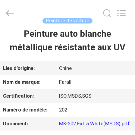
2026
Guangzhou
Meklon
Chemical
Peinture de voiture
Technology
Co.,
Peinture auto blanche
APERÇU
Ltd..
All
métallique résistante aux UV
Rights
Reserved.
PRODUITS
Lieu d'origine:
Chine
VIDÉOS
Nom de marque:
Faralli
Certification:
ISO,MSDS,SGS
A
Numéro de modèle:
202
PROPOS
Document:
MK-202 Extra White(MSDS).pdf
DE