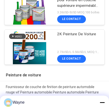
pour voiture en couche
supérieure imperméable
à l'humidité pratique anti-
3.26USD-5USD MOQ:100 boîtes
fading
LE CONTACT
2K Peinture De Voiture
2.73USD/L-5.56USD/L MOQ:100 boîtes
LE CONTACT
Peinture de voiture
Fournisseur de couche de finition de peinture automobile
rouge vif Peinture automobile Peinture automobile Peinture
en aérosol
Wayne
Peinture automobile rouge brillant résistant à la décoloration