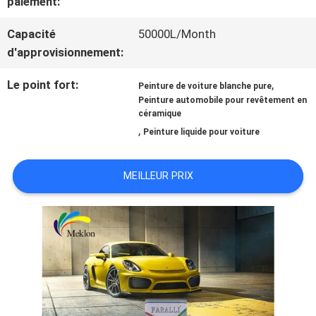
paiement:
NOUVELLES
Capacité
50000L/Month
d'approvisionnement:
Le point fort:
,
DEMANDE
Peinture de voiture blanche pure
Peinture automobile pour revêtement en
céramique
DE
,
Peinture liquide pour voiture
SOUMISSION
MEILLEUR PRIX
SITEMAP
POLITIQUE
DE