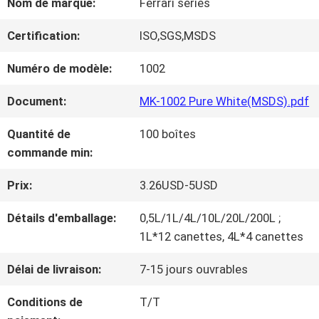
Nom de marque:
Ferrari series
NOUS
Certification:
ISO,SGS,MSDS
VISITE
Numéro de modèle:
1002
D'USINE
Document:
MK-1002 Pure White(MSDS).pdf
Quantité de
100 boîtes
CONTRÔLE
commande min:
DE
Prix:
3.26USD-5USD
LA
Détails d'emballage:
0,5L/1L/4L/10L/20L/200L ;
1L*12 canettes, 4L*4 canettes
QUALITÉ
Délai de livraison:
7-15 jours ouvrables
CONTACT
Conditions de
T/T