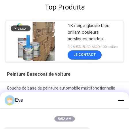
Top Produits
1K neige glacée bleu
brillant couleurs
acryliques solides
Peinture automobile pour
3.26USD-5USD MOQ:100 boîtes
réparation de carrosserie
LE CONTACT
de voiture d'occasion
Peinture Basecoat de voiture
Couche de base de peinture automobile multifonctionnelle
résistante aux UV
Eve
Vêtements à base claire pour automobile à l' épreuve du
mildiou Vêtements à base claire pour voiture
5:52 AM
Peinture de voiture bleue brillante couche de base Spray