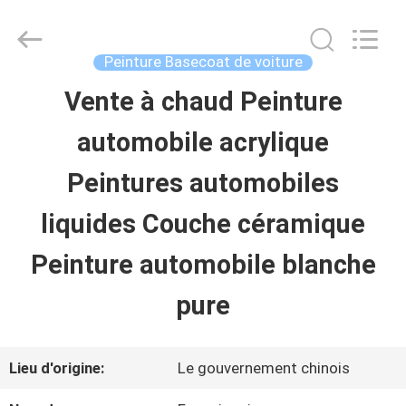
2026
Guangzhou
Meklon
Chemical
Peinture Basecoat de voiture
Technology
Co.,
Vente à chaud Peinture
APERÇU
Ltd..
All
automobile acrylique
Rights
Reserved.
PRODUITS
Peintures automobiles
liquides Couche céramique
VIDÉOS
Peinture automobile blanche
A
pure
PROPOS
Lieu d'origine:
Le gouvernement chinois
DE