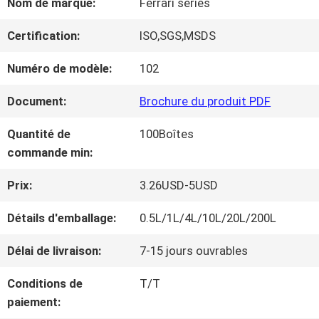
Nom de marque:
Ferrari series
NOUS
Certification:
ISO,SGS,MSDS
VISITE
Numéro de modèle:
102
D'USINE
Document:
Brochure du produit PDF
Quantité de
100Boîtes
CONTRÔLE
commande min:
DE
Prix:
3.26USD-5USD
LA
Détails d'emballage:
0.5L/1L/4L/10L/20L/200L
QUALITÉ
Délai de livraison:
7-15 jours ouvrables
Conditions de
T/T
CONTACT
paiement: