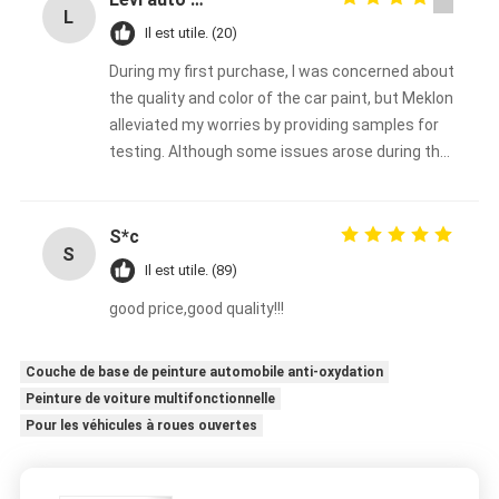
L
Il est utile. (20)
During my first purchase, I was concerned about
the quality and color of the car paint, but Meklon
alleviated my worries by providing samples for
testing. Although some issues arose during the
process, Meklon made every effort to resolve
them. I decided to make the purchase here and
will continue to support them in the long term
S*c
S
Il est utile. (89)
good price,good quality!!!
Couche de base de peinture automobile anti-oxydation
Peinture de voiture multifonctionnelle
Pour les véhicules à roues ouvertes