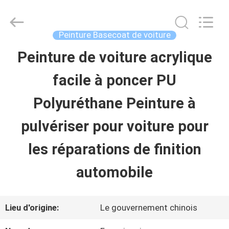
2026
Guangzhou
Meklon
Chemical
Peinture Basecoat de voiture
Technology
Co.,
Peinture de voiture acrylique
APERÇU
Ltd..
All
facile à poncer PU
Rights
Reserved.
PRODUITS
Polyuréthane Peinture à
pulvériser pour voiture pour
VIDÉOS
les réparations de finition
A
automobile
PROPOS
Lieu d'origine:
Le gouvernement chinois
DE