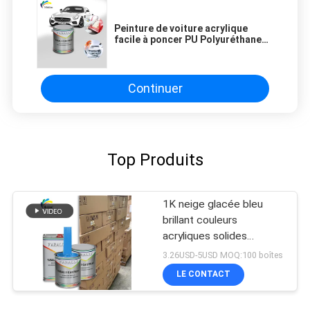
Peinture de voiture acrylique
facile à poncer PU Polyuréthane
Peinture à pulvériser pour voiture
pour les réparations de finition
automobile
Continuer
Top Produits
1K neige glacée bleu
brillant couleurs
acryliques solides
Peinture automobile pour
3.26USD-5USD MOQ:100 boîtes
réparation de carrosserie
LE CONTACT
de voiture d'occasion