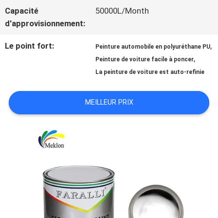
Capacité
50000L/Month
NOUVELLES
d'approvisionnement:
Le point fort:
,
Peinture automobile en polyuréthane PU
,
DEMANDE
Peinture de voiture facile à poncer
La peinture de voiture est auto-refinie
DE
MEILLEUR PRIX
SOUMISSION
SITEMAP
POLITIQUE
DE