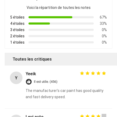
Voici la répartition de toutes les notes
5 étoiles
67%
4 étoiles
33%
3 étoiles
0%
2 étoiles
0%
1 étoiles
0%
Toutes les critiques
Yeeik
Y
Il est utile. (456)
The manufacturer's car paint has good quality
and fast delivery speed.
Levi auto paint