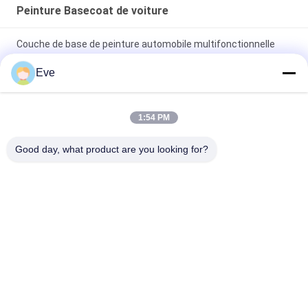
Peinture Basecoat de voiture
Couche de base de peinture automobile multifonctionnelle
résistante aux UV
Eve
Vêtements à base claire pour automobile à l' épreuve du
mildiou Vêtements à base claire pour voiture
1:54 PM
Peinture de voiture bleue brillante couche de base Spray
Good day, what product are you looking for?
acrylique résistant aux intempéries
Catégories populaires
Tous
Tournez La Peinture 
Peinture Basecoat 
De Voiture
De Voiture
Pâte De Polyester 
Peinture De Voiture
Pour Voiture