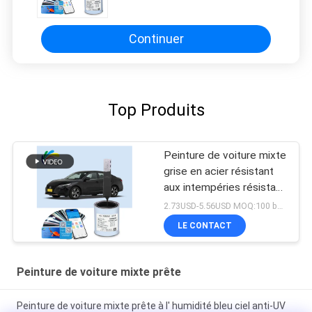
imperméable à l'eau Couleur de
voiture correspond à la peinture à
pulvériser
Continuer
Top Produits
Peinture de voiture mixte
grise en acier résistant
aux intempéries résistant
aux acides
2.73USD-5.56USD MOQ:100 boîtes
LE CONTACT
Peinture de voiture mixte prête
Peinture de voiture mixte prête à l' humidité bleu ciel anti-UV