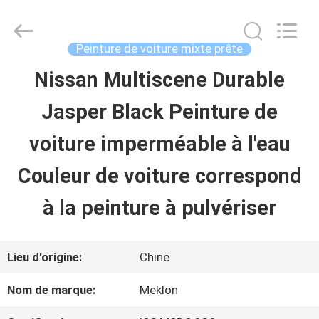
2026
Guangzhou
Meklon
Chemical
Peinture de voiture mixte prête
Technology
Co.,
Nissan Multiscene Durable
APERÇU
Ltd..
All
Jasper Black Peinture de
Rights
Reserved.
PRODUITS
voiture imperméable à l'eau
Couleur de voiture correspond
VIDÉOS
à la peinture à pulvériser
A
Lieu d'origine:
Chine
PROPOS
Nom de marque:
Meklon
DE