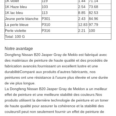
1K violet
119
1.44
71.14
1K Haze bleu
103
2.54
73.68
1K lac bleu
113
8.85
82.53
Jeune perle blanche
P301
2.43
84.96
La perle bleue
P310
12.83
97.79
Perle violette
P316
2.21
100
Total: 100 G
Notre avantage
Dongfeng Nissan B20 Jasper Gray de Meklo est fabriqué avec
des matériaux de peinture de haute qualité et des procédés de
fabrication avancés.fournissant un excellent lustre et une
durabilitéComparé aux produits d'autres fabricants, nos
peintures ont une résistance à l'usure plus élevée et une durée
de vie plus longue.
La Dongfeng Nissan B20 Jasper Gray de Meklon a un meilleur
effet de peinture et une meilleure stabilité des couleurs.Nos
produits utilisent la dernière technologie de peinture et un toner
de haute qualité pour assurer la cohérence et la stabilité des
couleursIl peut non seulement fournir un effet de peinture de