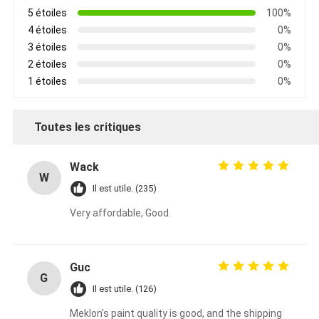
5 étoiles
100%
4 étoiles
0%
3 étoiles
0%
2 étoiles
0%
1 étoiles
0%
Toutes les critiques
Wack
W
Il est utile. (235)
Very affordable, Good.
Guc
G
Il est utile. (126)
Meklon's paint quality is good, and the shipping