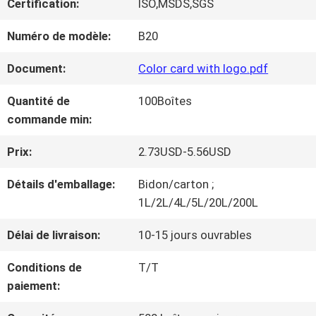
Certification:
ISO,MSDS,SGS
NOUS
Numéro de modèle:
B20
VISITE
Document:
Color card with logo.pdf
D'USINE
Quantité de
100Boîtes
commande min:
CONTRÔLE
Prix:
2.73USD-5.56USD
DE
Détails d'emballage:
Bidon/carton ;
1L/2L/4L/5L/20L/200L
LA
Délai de livraison:
10-15 jours ouvrables
QUALITÉ
Conditions de
T/T
paiement:
CONTACT