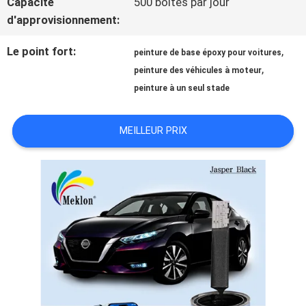
Capacité
500 boîtes par jour
d'approvisionnement:
NOUVELLES
Le point fort:
,
peinture de base époxy pour voitures
,
peinture des véhicules à moteur
DEMANDE
peinture à un seul stade
DE
MEILLEUR PRIX
SOUMISSION
PLAN
DU
SITE