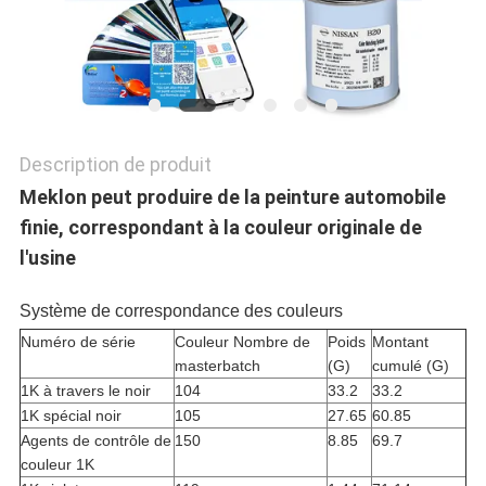
POLITIQUE
DE
CONFIDENTIALITÉ
Description de produit
Meklon peut produire de la peinture automobile
finie, correspondant à la couleur originale de
l'usine
Système de correspondance des couleurs
Numéro de série
Couleur Nombre de
Poids
Montant
masterbatch
(G)
cumulé (G)
1K à travers le noir
104
33.2
33.2
1K spécial noir
105
27.65
60.85
Agents de contrôle de
150
8.85
69.7
couleur 1K