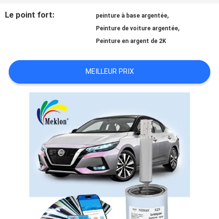
Le point fort:
,
peinture à base argentée
NOUVELLES
,
Peinture de voiture argentée
Peinture en argent de 2K
DEMANDE
MEILLEUR PRIX
DE
SOUMISSION
PLAN
DU
SITE