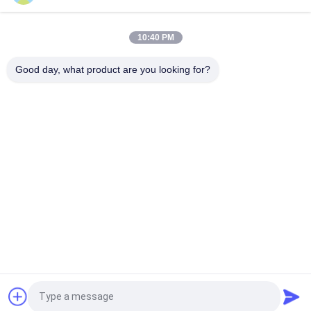
Peinture automobile pré-mélangée Peinture acrylique pour
pulvérisation automobile
10:40 PM
Peinture automobile multifonctionnelle Havana Couleur grise
Good day, what product are you looking for?
Inoffensif
Catégories populaires
Tous
Tournez La Peinture 
Peinture Basecoat 
De Voiture
De Voiture
Pâte De Polyester 
Peinture De Voiture
Pour Voiture
Peinture De Perle De 
Peinture Argentée 
Voiture
Métallique De 
Voiture
Vernis Clair De 
Peinture De Voiture 
Demandez un devis
Manteau De Voiture
Mixte Prête