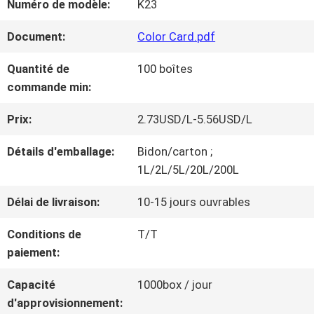
Numéro de modèle:
K23
NOUS
Document:
Color Card.pdf
VISITE
Quantité de
100 boîtes
commande min:
D'USINE
Prix:
2.73USD/L-5.56USD/L
CONTRÔLE
Détails d'emballage:
Bidon/carton ;
1L/2L/5L/20L/200L
DE
Délai de livraison:
10-15 jours ouvrables
LA
Conditions de
T/T
QUALITÉ
paiement:
Capacité
1000box / jour
CONTACT
d'approvisionnement: