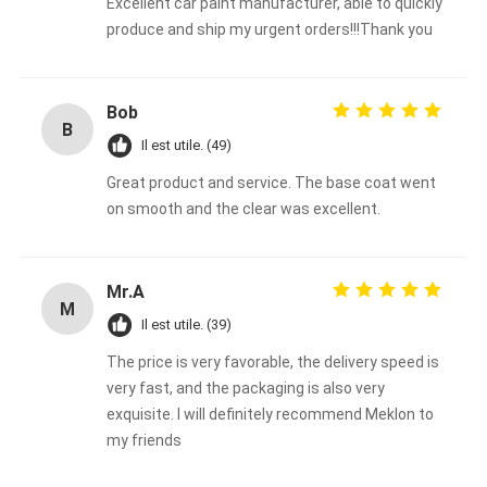
Excellent car paint manufacturer, able to quickly
produce and ship my urgent orders!!!Thank you
Bob
B
Il est utile. (49)
Great product and service. The base coat went
on smooth and the clear was excellent.
Mr.A
M
Il est utile. (39)
The price is very favorable, the delivery speed is
very fast, and the packaging is also very
exquisite. I will definitely recommend Meklon to
my friends