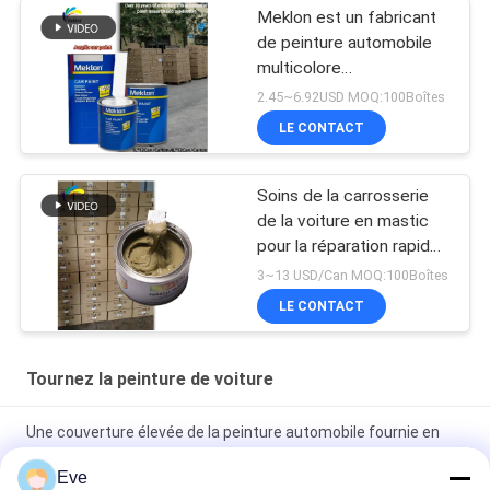
Meklon est un fabricant
de peinture automobile
multicolore
personnalisable
2.45~6.92USD MOQ:100Boîtes
LE CONTACT
Soins de la carrosserie
de la voiture en mastic
pour la réparation rapide
des inégalités
3~13 USD/Can MOQ:100Boîtes
LE CONTACT
Tournez la peinture de voiture
Une couverture élevée de la peinture automobile fournie en
usine
Eve