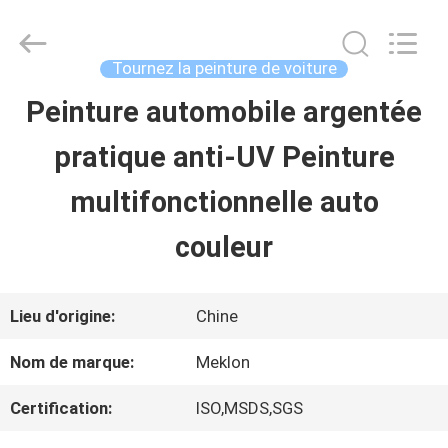
2026
Guangzhou
Meklon
Chemical
Tournez la peinture de voiture
Technology
Co.,
Peinture automobile argentée
APERÇU
Ltd..
All
pratique anti-UV Peinture
Rights
Reserved.
PRODUITS
multifonctionnelle auto
couleur
VIDÉOS
Lieu d'origine:
Chine
A
Nom de marque:
Meklon
PROPOS
Certification:
ISO,MSDS,SGS
DE