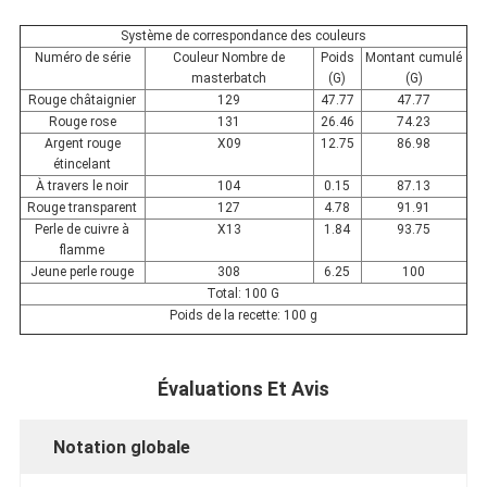
Système de correspondance des couleurs
Numéro de série
Couleur Nombre de
Poids
Montant cumulé
masterbatch
(G)
(G)
Rouge châtaignier
129
47.77
47.77
Rouge rose
131
26.46
74.23
Argent rouge
X09
12.75
86.98
étincelant
À travers le noir
104
0.15
87.13
Rouge transparent
127
4.78
91.91
Perle de cuivre à
X13
1.84
93.75
flamme
Jeune perle rouge
308
6.25
100
Total: 100 G
Poids de la recette: 100 g
Évaluations Et Avis
Notation globale