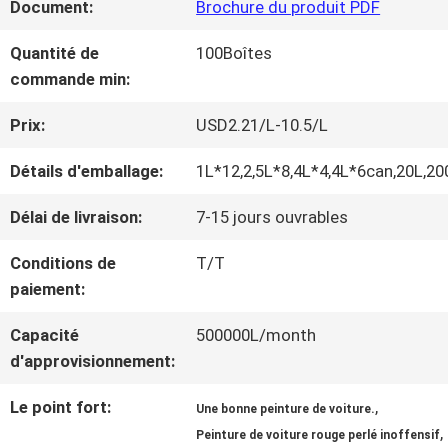
Document:
Brochure du produit PDF
NOUS
Quantité de
100Boîtes
commande min:
VISITE
Prix:
USD2.21/L-10.5/L
D'USINE
Détails d'emballage:
1L*12,2,5L*8,4L*4,4L*6can,20L,20
CONTRÔLE
Délai de livraison:
7-15 jours ouvrables
DE
Conditions de
T/T
paiement:
LA
Capacité
500000L/month
QUALITÉ
d'approvisionnement:
Le point fort:
,
Une bonne peinture de voiture.
CONTACT
,
Peinture de voiture rouge perlé inoffensif