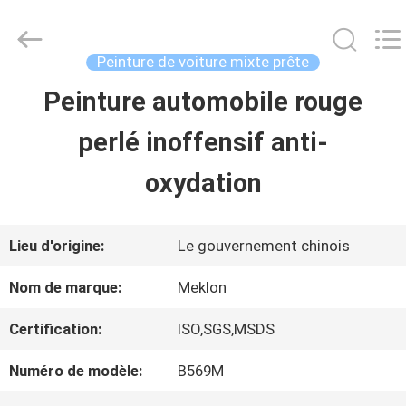
2026
Guangzhou
Meklon
Chemical
Peinture de voiture mixte prête
Technology
Co.,
Peinture automobile rouge
APERÇU
Ltd..
All
perlé inoffensif anti-
Rights
Reserved.
PRODUITS
oxydation
VIDÉOS
Lieu d'origine:
Le gouvernement chinois
Nom de marque:
Meklon
A
Certification:
ISO,SGS,MSDS
PROPOS
Numéro de modèle:
B569M
DE