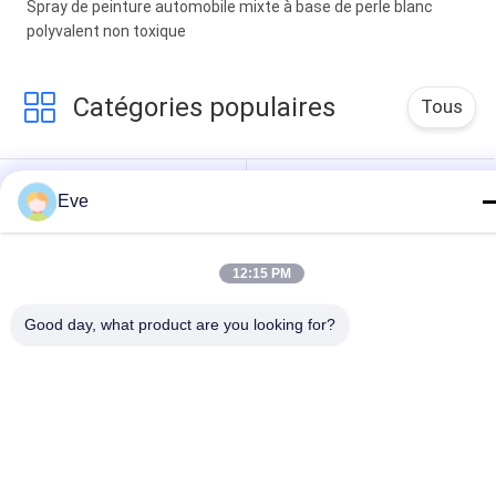
Spray de peinture automobile mixte à base de perle blanc
polyvalent non toxique
Catégories populaires
Tous
Tournez La Peinture 
Peinture Basecoat 
Eve
De Voiture
De Voiture
Pâte De Polyester 
Peinture De Voiture
Pour Voiture
12:15 PM
Peinture De Perle De 
Peinture Argentée 
Good day, what product are you looking for?
Voiture
Métallique De 
Voiture
Vernis Clair De 
Peinture De Voiture 
Manteau De Voiture
Mixte Prête