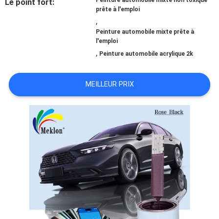
Peinture automobile mixte non toxique
Le point fort:
prête à l'emploi
,
NOUVELLES
Peinture automobile mixte prête à
l'emploi
,
Peinture automobile acrylique 2k
DEMANDE
DE
MEILLEUR PRIX
SOUMISSION
PLAN
DU
SITE