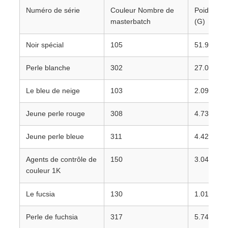
Numéro de série
Couleur Nombre de
Poids
masterbatch
(G)
Noir spécial
105
51.95
Perle blanche
302
27.02
Le bleu de neige
103
2.09
Jeune perle rouge
308
4.73
Jeune perle bleue
311
4.42
Agents de contrôle de
150
3.04
couleur 1K
Le fucsia
130
1.01
Perle de fuchsia
317
5.74