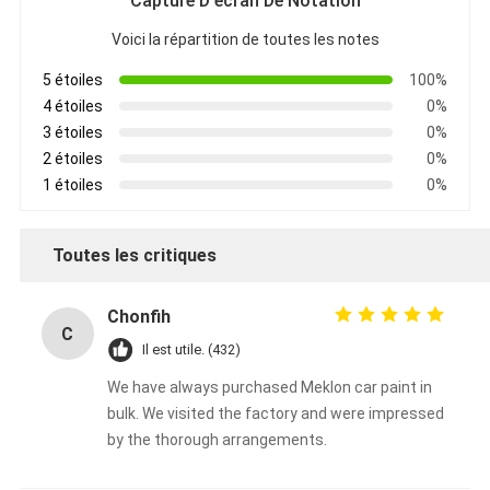
Capture D'écran De Notation
Voici la répartition de toutes les notes
5 étoiles
100%
4 étoiles
0%
3 étoiles
0%
2 étoiles
0%
1 étoiles
0%
Toutes les critiques
Chonfih
C
Il est utile. (432)
We have always purchased Meklon car paint in
bulk. We visited the factory and were impressed
by the thorough arrangements.