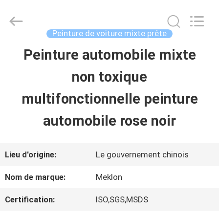
2026
Guangzhou
Meklon
Chemical
Peinture de voiture mixte prête
Technology
Co.,
Peinture automobile mixte
APERÇU
Ltd..
All
non toxique
Rights
Reserved.
PRODUITS
multifonctionnelle peinture
automobile rose noir
VIDÉOS
Lieu d'origine:
Le gouvernement chinois
A
Nom de marque:
Meklon
PROPOS
Certification:
ISO,SGS,MSDS
DE