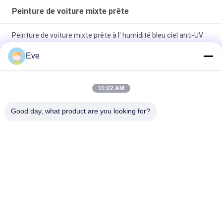
Peinture de voiture mixte prête
Peinture de voiture mixte prête à l' humidité bleu ciel anti-UV
multi-fonction
Eve
Peinture de voiture verte et lumineuse résistante aux
intempéries
11:22 AM
Spray de peinture automobile mixte à base de perle blanc
Good day, what product are you looking for?
polyvalent non toxique
Catégories populaires
Tous
Tournez La Peinture 
Peinture Basecoat 
De Voiture
De Voiture
Pâte De Polyester 
Peinture De Voiture
Pour Voiture