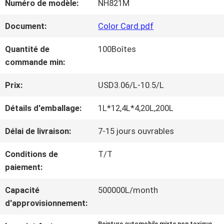
Numéro de modèle:
NH821M
NOUS
Document:
Color Card.pdf
VISITE
Quantité de
100Boîtes
commande min:
D'USINE
Prix:
USD3.06/L-10.5/L
CONTRÔLE
Détails d'emballage:
1L*12,4L*4,20L,200L
DE
Délai de livraison:
7-15 jours ouvrables
LA
Conditions de
T/T
paiement:
QUALITÉ
Capacité
500000L/month
d'approvisionnement:
CONTACT