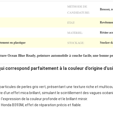
MÉTHODE DE
Brosser, r
CANDIDATURE:
ÉTAT:
Revêtemen
MATÉRIEL:
Résine ac
STOCKAGE:
êtement en plastique
Stocker da
iture Ocean Blue Ready
peinture automobile à couche facile
une bonne pe
,
,
ui correspond parfaitement à la couleur d'origine d'us
articules de perles gris vert, présentant une texture riche et multico
e d'un effet mica brillant, simulant le scintillement des vagues océan
l'expression de la couleur profonde et le brillant miroir.
onda B593M, effet de réparation précis et fiable.