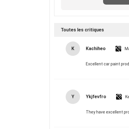
exame
Toutes les critiques
K
Kachiheo
Ma
Excellent car paint pro
Y
Ykjfevfro
K
They have excellent pr