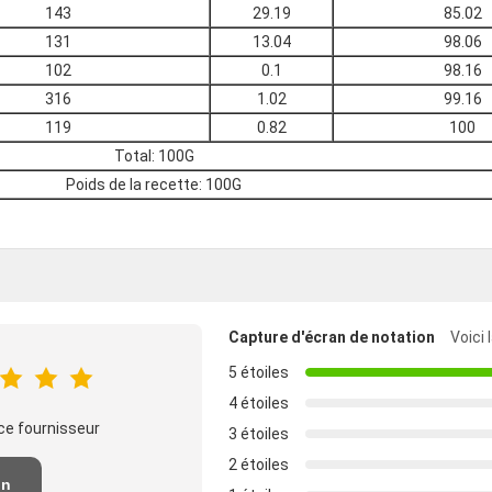
143
29.19
85.02
131
13.04
98.06
102
0.1
98.16
316
1.02
99.16
119
0.82
100
Total: 100G
Poids de la recette: 100G
Capture d'écran de notation
Voici 
5 étoiles
4 étoiles
ce fournisseur
3 étoiles
2 étoiles
un