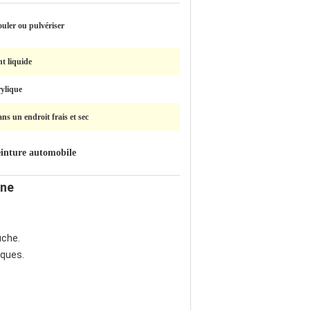
ouler ou pulvériser
t liquide
rylique
ns un endroit frais et sec
inture automobile
ine
uche.
iques.