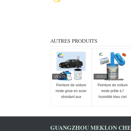
AUTRES PRODUITS
Peinture de voiture
Peinture de voiture
mixte grise en acier
mixte prête à l'
résistant aux
humidité bleu ciel
intempéries résistant
anti-UV multi-
aux acides
fonction
GUANGZHOU MEKLON CHEM