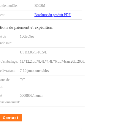
 de modèle:
B593M
ent:
Brochure du produit PDF
tions de paiement et expédition:
té de
100Boîtes
nde min:
USD3.06/L-10.5/L
 d'emballage:
1L*12,2,5L*8,4L*4,4L*6,5L*4can,20L,200L
e livraison:
7-15 jours ouvrables
ions de
T/T
nt:
té
500000L/month
ovisionnement:
Contact