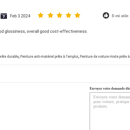
Feb 3.2024
Il est utile
od glossiness, overall good cost-effectiveness.
,
,
prête durable
Peinture anti-matériel prête à l'emploi
Peinture de voiture mixte prête à
Envoyez votre demande dir