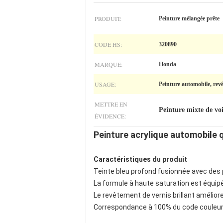
PRODUIT:
Peinture mélangée prête
CODE HS:
320890
MARQUE:
Honda
USAGE:
Peinture automobile, rev
METTRE EN
Peinture mixte de vo
ÉVIDENCE:
Peinture acrylique automobile q
Caractéristiques du produit
Teinte bleu profond fusionnée avec des p
La formule à haute saturation est équipé
Le revêtement de vernis brillant améliore 
Correspondance à 100% du code couleur H