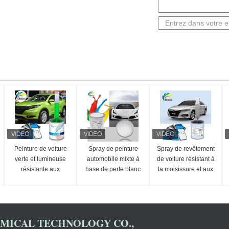
Peinture de voiture
Spray de peinture
Spray de revêtement
verte et lumineuse
automobile mixte à
de voiture résistant à
résistante aux
base de perle blanc
la moisissure et aux
intempéries
polyvalent non
rayures, résistant aux
toxique
UV, couleur or moka
2K
ICAL TECHNOLOGY CO.,