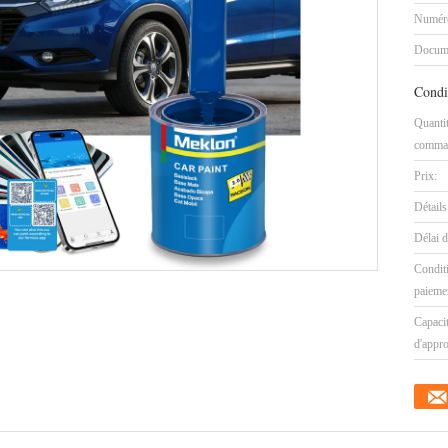
Numéro
Docum
Condi
Quanti
comma
Prix:
Détails
Délai d
Condit
paieme
Capaci
d'appr