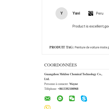
Y
Yavi
Peru
Product is excellent,go
PRODUIT TAG:
Peinture de voiture mixte 
COORDONNÉES
Guangzhou Meklon Chemical Technology Co.,
Ltd.
Personne à contacter:
Wayne
Téléphone:
+8613392100968