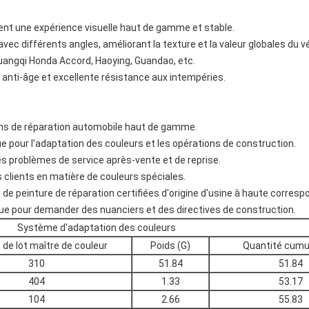
ent une expérience visuelle haut de gamme et stable.
 avec différents angles, améliorant la texture et la valeur globales du v
uangqi Honda Accord, Haoying, Guandao, etc.
é anti-âge et excellente résistance aux intempéries.
ns de réparation automobile haut de gamme.
e pour l'adaptation des couleurs et les opérations de construction.
es problèmes de service après-vente et de reprise.
clients en matière de couleurs spéciales.
 de peinture de réparation certifiées d'origine d'usine à haute corresp
e pour demander des nuanciers et des directives de construction.
Système d'adaptation des couleurs
de lot maître de couleur
Poids (G)
Quantité cumu
310
51.84
51.84
404
1.33
53.17
104
2.66
55.83