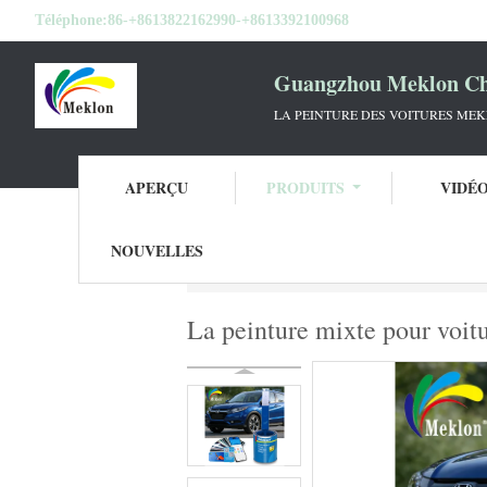
Téléphone:
86-+8613822162990-+8613392100968
Guangzhou Meklon Che
LA PEINTURE DES VOITURES ME
APERÇU
PRODUITS
VIDÉ
NOUVELLES
Aperçu
Produits
Peinture de voiture mix
La peinture mixte pour voi