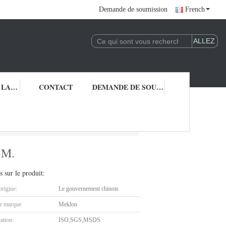
Demande de soumission
French
CONTRÔLE DE LA QUALITÉ
CONTACT
DEMANDE DE SOUMISSION
da B593M.
3M.
s sur le produit:
origine:
Le gouvernement chinois
 marque:
Meklon
cation:
ISO,SGS,MSDS