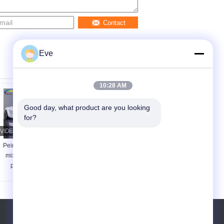
Contact
Eve
10:28 AM
Good day, what product are you looking 
for?
Peinture de voiture
Peinture automobile
mixte blanche de
rouge résistante à la
platine stable
chaleur, peinture
inoffensif pour GAC
automobile rouge
Toyota 089
métallique anti-
oxydante