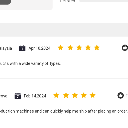
1 étoiles
n
laysia
Apr 10.2024
ducts with a wide variety of types.
enya
Feb 14.2024
I
oduction machines and can quickly help me ship after placing an order