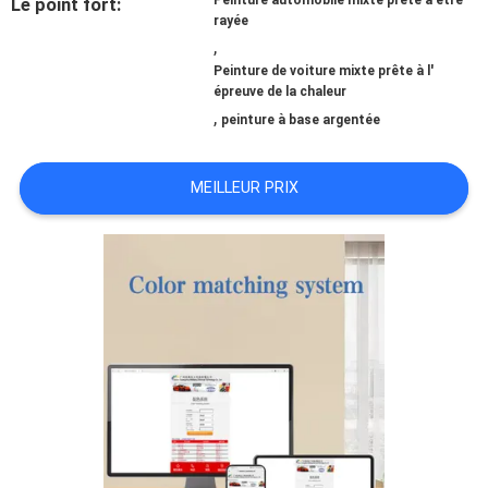
Peinture automobile mixte prête à être
Le point fort:
rayée
,
NOUVELLES
Peinture de voiture mixte prête à l'
épreuve de la chaleur
,
peinture à base argentée
DEMANDE
DE
MEILLEUR PRIX
SOUMISSION
PLAN
DU
SITE