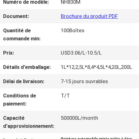
Numéro de modèle:
NH830M
NOUS
Document:
Brochure du produit PDF
VISITE
Quantité de
100Boîtes
commande min:
D'USINE
Prix:
USD3.06/L-10.5/L
CONTRÔLE
Détails d'emballage:
1L*12,2,5L*8,4*4,5L*4,20L,200L
DE
Délai de livraison:
7-15 jours ouvrables
LA
Conditions de
T/T
paiement:
QUALITÉ
Capacité
500000L/month
d'approvisionnement:
CONTACT