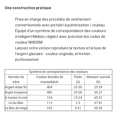
Une construction pratique
Prise en charge des procédés de revêtement
conventionnels avec pistolet à pulvérisation / rouleau.
Équipé d'un système de correspondance des couleurs
intelligent Meklon, réglant avec précision les codes de
couleur NH830M
Laissez votre voiture reproduire la texture et le luxe de
l'argent glaciaire - couleur originale, entretien
professionnel.
Système de correspondance des couleurs
Numéro de
Couleur Nombre de
Poids
Montant cumulé
série
masterbatch
(G)
(G)
Argent éclair fin
404
25.59
25.59
Argile moyenne
405
29.68
55.27
À travers le noir
104
10.24
65.51
Le lac bleu
113
2.3
67.81
Le bleu de neige
103
0.61
68.42