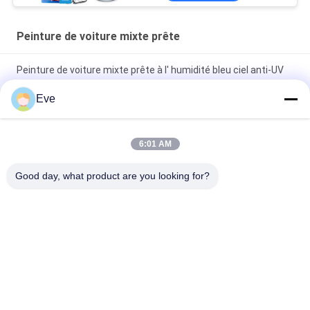
Peinture de voiture mixte prête
Peinture de voiture mixte prête à l' humidité bleu ciel anti-UV
multi-fonction
Eve
Peinture de voiture verte et lumineuse résistante aux
intempéries
6:01 AM
Spray de peinture automobile mixte à base de perle blanc
Good day, what product are you looking for?
polyvalent non toxique
Catégories populaires
Tous
Tournez La Peinture 
Peinture Basecoat 
De Voiture
De Voiture