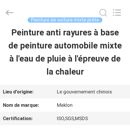
2026
Guangzhou
Meklon
Chemical
Peinture de voiture mixte prête
Technology
Co.,
Peinture anti rayures à base
APERÇU
Ltd..
All
de peinture automobile mixte
Rights
Reserved.
PRODUITS
à l'eau de pluie à l'épreuve de
la chaleur
VIDÉOS
Lieu d'origine:
Le gouvernement chinois
A
Nom de marque:
Meklon
PROPOS
Certification:
ISO,SGS,MSDS
DE