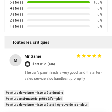
5 étoiles
100%
4 étoiles
0%
3 étoiles
0%
2 étoiles
0%
1 étoiles
0%
Toutes les critiques
Mr.Same
M
Il est utile. (136)
The car's paint finish is very good, and the after-
sales service also handles it promptly.
Peinture de voiture mixte prête durable
Peinture anti-matériel prête à l'emploi
Peinture de voiture mixte prête à l' épreuve de la chaleur