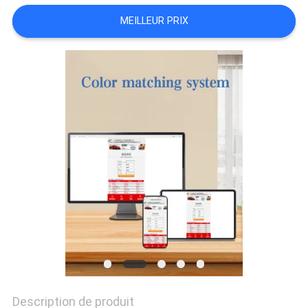
MEILLEUR PRIX
NOUVELLES
DEMANDE
DE
SOUMISSION
PLAN
DU
SITE
Description de produit