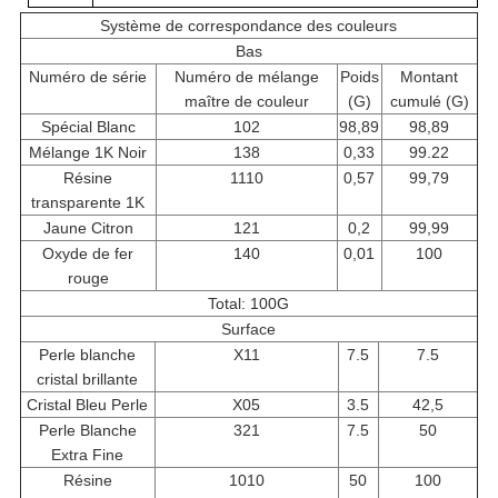
Système de correspondance des couleurs
Bas
Numéro de série
Numéro de mélange
Poids
Montant
maître de couleur
(G)
cumulé (G)
Spécial Blanc
102
98,89
98,89
Mélange 1K Noir
138
0,33
99.22
Résine
1110
0,57
99,79
transparente 1K
Jaune Citron
121
0,2
99,99
Oxyde de fer
140
0,01
100
rouge
Total: 100G
Surface
Perle blanche
X11
7.5
7.5
cristal brillante
Cristal Bleu Perle
X05
3.5
42,5
Perle Blanche
321
7.5
50
Extra Fine
Résine
1010
50
100