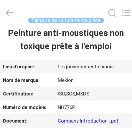
2026
Guangzhou
Meklon
Chemical
Peinture de voiture mixte prête
Technology
Co.,
Peinture anti-moustiques non
APERÇU
Ltd..
All
toxique prête à l'emploi
Rights
Reserved.
PRODUITS
Lieu d'origine:
Le gouvernement chinois
VIDÉOS
Nom de marque:
Meklon
Certification:
ISO,SGS,MSDS
A
Numéro de modèle:
NH776P
PROPOS
Document:
Company Introduction...pdf
DE