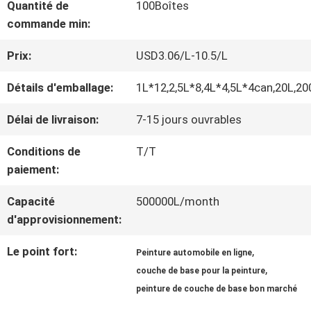
Quantité de
100Boîtes
NOUS
commande min:
Prix:
USD3.06/L-10.5/L
VISITE
Détails d'emballage:
1L*12,2,5L*8,4L*4,5L*4can,20L,20
D'USINE
Délai de livraison:
7-15 jours ouvrables
CONTRÔLE
Conditions de
T/T
paiement:
DE
Capacité
500000L/month
LA
d'approvisionnement:
QUALITÉ
Le point fort:
,
Peinture automobile en ligne
,
couche de base pour la peinture
peinture de couche de base bon marché
CONTACT