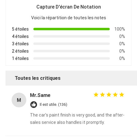
Capture D'écran De Notation
Voici la répartition de toutes les notes
5 étoiles
100%
4 étoiles
0%
3 étoiles
0%
2 étoiles
0%
1 étoiles
0%
Toutes les critiques
Mr.Same
M
Il est utile. (136)
The car's paint finish is very good, and the after-
sales service also handles it promptly.