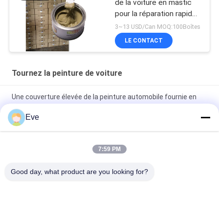
de la voiture en mastic
pour la réparation rapide
des inégalités
3~13 USD/Can MOQ:100Boîtes
LE CONTACT
Tournez la peinture de voiture
Une couverture élevée de la peinture automobile fournie en
usine
Eve
Peinture automobile pré-mélangée Peinture acrylique pour
pulvérisation automobile
7:59 PM
Peinture automobile multifonctionnelle Havana Couleur grise
Good day, what product are you looking for?
Inoffensif
Catégories populaires
Tous