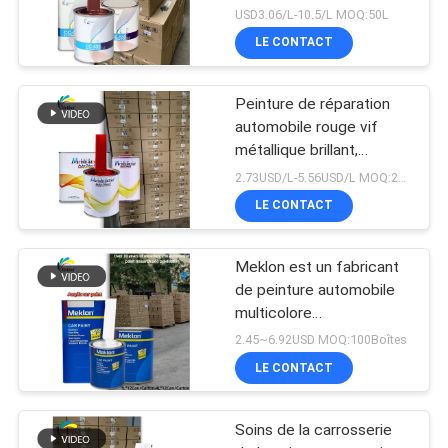
USD3.06/L-10.5/L MOQ:50L
LE CONTACT
Peinture de réparation
automobile rouge vif
métallique brillant,
assortiment de couleurs
2.73USD/L-5.56USD/L MOQ:200L
de qualité usine d'origine
LE CONTACT
Meklon est un fabricant
de peinture automobile
multicolore
personnalisable
2.45~6.92USD MOQ:100Boîtes
LE CONTACT
Soins de la carrosserie