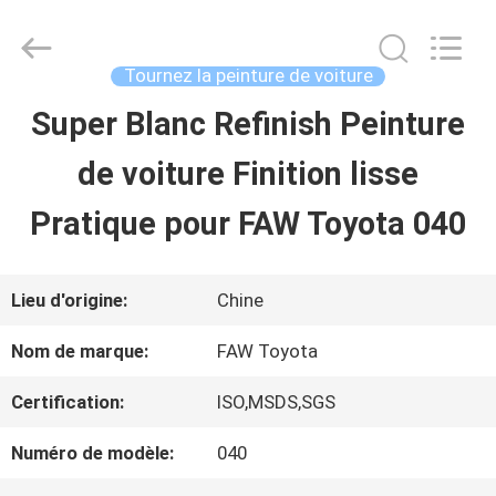
2026
Guangzhou
Meklon
Chemical
Tournez la peinture de voiture
Technology
Co.,
Super Blanc Refinish Peinture
APERÇU
Ltd..
All
de voiture Finition lisse
Rights
Reserved.
PRODUITS
Pratique pour FAW Toyota 040
VIDÉOS
Lieu d'origine:
Chine
Nom de marque:
FAW Toyota
A
Certification:
ISO,MSDS,SGS
PROPOS
Numéro de modèle:
040
DE