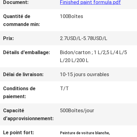
Document:
Finished paint formula.pdf
NOUS
Quantité de
100Boîtes
commande min:
VISITE
Prix:
2.7USD/L-5.78USD/L
D'USINE
Détails d'emballage:
Bidon/carton ; 1 L/2,5 L/4 L/5
L/20 L/200 L
CONTRÔLE
Délai de livraison:
10-15 jours ouvrables
DE
Conditions de
T/T
LA
paiement:
QUALITÉ
Capacité
500Boîtes/jour
d'approvisionnement:
CONTACT
Le point fort:
,
Peinture de voiture blanche