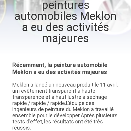
peintures
VISITE
automobiles Meklon
D'USINE
a eu des activités
CONTRÔLE
majeures
DE
LA
QUALITÉ
Récemment, la peinture automobile
Meklon a eu des activités majeures
CONTACT
Meklon a lancé un nouveau produit le 11 avril,
un revêtement transparent à haute
transparence et à haut lustre à séchage
NOUVELLES
rapide / rapide / rapide.L'équipe des
ingénieurs de peinture du Meklon a travaillé
ensemble pour le développer.Après plusieurs
DEMANDE
tests d'effet, les résultats ont été très
DE
réussis.