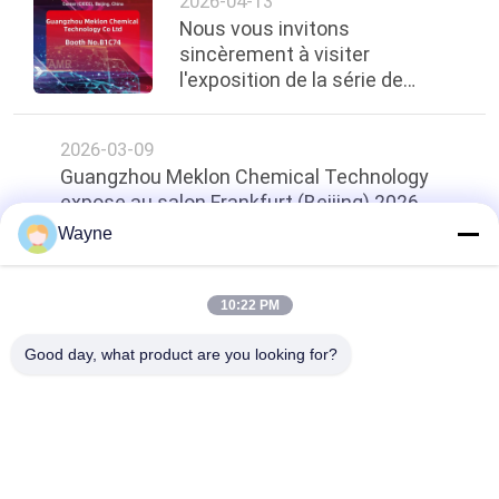
2026-04-13
complet
Nous vous invitons
sincèrement à visiter
l'exposition de la série de
Francfort — Salon de Pékin
2026-03-09
Guangzhou Meklon Chemical Technology
expose au salon Frankfurt (Beijing) 2026
Wayne
Haut
10:22 PM
Good day, what product are you looking for?
Catégories populaires
Tous
Tournez La Peinture 
Peinture Basecoat 
De Voiture
De Voiture