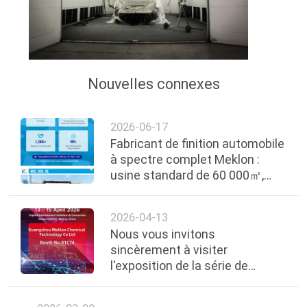
Nouvelles connexes
2026-06-17
Fabricant de finition automobile
à spectre complet Meklon :
usine standard de 60 000㎡,
matières premières mondiales
de qualité supérieure, produit
2026-04-13
complet
Nous vous invitons
sincèrement à visiter
l'exposition de la série de
Francfort — Salon de Pékin