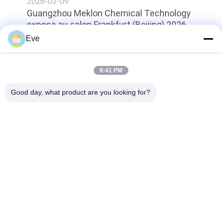
2026-03-09
Guangzhou Meklon Chemical Technology
expose au salon Frankfurt (Beijing) 2026
Eve
Haut
8:41 PM
Good day, what product are you looking for?
Catégories populaires
Tous
Tournez La Peinture 
Peinture Basecoat 
De Voiture
De Voiture
Pâte De Polyester 
Peinture De Voiture
Pour Voiture
Peinture De Perle De 
Peinture Argentée 
Voiture
Métallique De 
Voiture