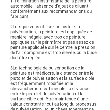
1- l'élimination insuffisante de la peinture
SOUMISSION
automobile, l'absence d'ajout de diluant
conformément aux recommandations du
fabricant;
PLAN
2Lorsque vous utilisez un pistolet à
DU
pulvérisation, la peinture est appliquée de
manière inégale, avec trop de peinture
SITE
appliquée sur le périmètre et pas assez de
peinture appliquée sur le centre.la pression
de l'air comprimé est trop élevée, ou la buse
POLITIQUE
doit être réglée.
DE
3La technologie de pulvérisation de la
CONFIDENTIALITÉ
peinture est médiocre, la distance entre le
pistolet de pulvérisation et la surface cible
est fréquemment modifiée et le
chevauchement est inégale.La distance
entre le pistolet de pulvérisation et la
surface cible doit être maintenue à une
valeur constante tout au long du processus
de pulvérisation., et un chevauchement de