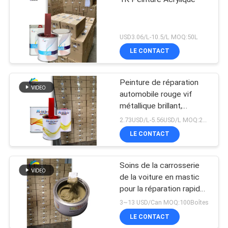
USD3.06/L-10.5/L MOQ:50L
LE CONTACT
Peinture de réparation
automobile rouge vif
métallique brillant,
assortiment de couleurs
2.73USD/L-5.56USD/L MOQ:200L
de qualité usine d'origine
LE CONTACT
Soins de la carrosserie
de la voiture en mastic
pour la réparation rapide
des inégalités
3~13 USD/Can MOQ:100Boîtes
LE CONTACT