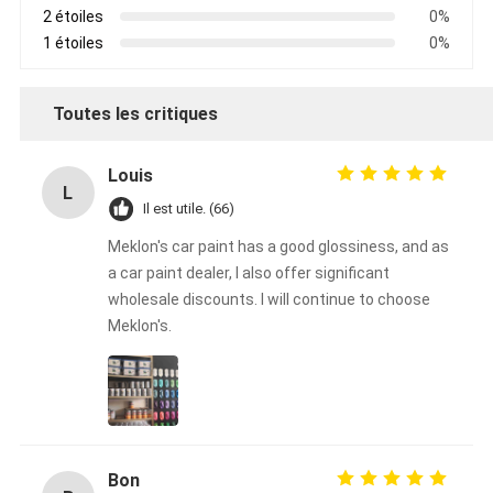
2 étoiles
0%
1 étoiles
0%
Toutes les critiques
Louis
L
Il est utile. (66)
Meklon's car paint has a good glossiness, and as
a car paint dealer, I also offer significant
wholesale discounts. I will continue to choose
Meklon's.
Bon