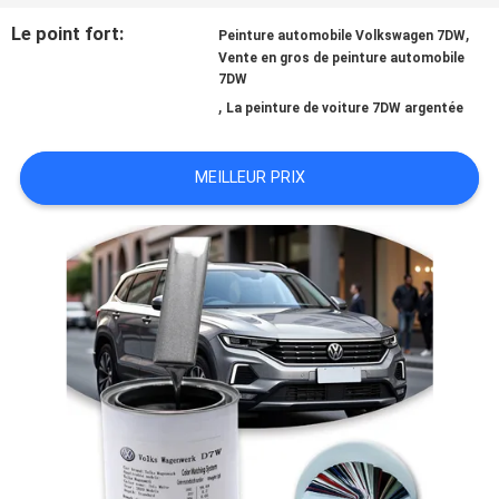
Le point fort:
,
Peinture automobile Volkswagen 7DW
NOUVELLES
Vente en gros de peinture automobile
7DW
,
La peinture de voiture 7DW argentée
DEMANDE
MEILLEUR PRIX
DE
SOUMISSION
PLAN
DU
SITE