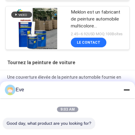
Meklon est un fabricant
de peinture automobile
multicolore
personnalisable
2.45~6.92USD MOQ:100Boîtes
LE CONTACT
Tournez la peinture de voiture
Une couverture élevée de la peinture automobile fournie en
usine
Eve
Peinture automobile pré-mélangée Peinture acrylique pour
pulvérisation automobile
9:03 AM
Peinture automobile multifonctionnelle Havana Couleur grise
Good day, what product are you looking for?
Inoffensif