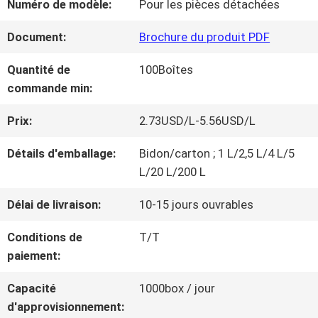
Numéro de modèle:
Pour les pièces détachées
NOUS
Document:
Brochure du produit PDF
VISITE
Quantité de
100Boîtes
commande min:
D'USINE
Prix:
2.73USD/L-5.56USD/L
CONTRÔLE
Détails d'emballage:
Bidon/carton ; 1 L/2,5 L/4 L/5
L/20 L/200 L
DE
Délai de livraison:
10-15 jours ouvrables
LA
Conditions de
T/T
QUALITÉ
paiement:
Capacité
1000box / jour
CONTACT
d'approvisionnement: