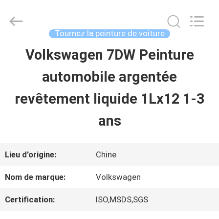
2026
Guangzhou
Meklon
Chemical
Tournez la peinture de voiture
Technology
Co.,
Volkswagen 7DW Peinture
APERÇU
Ltd..
All
automobile argentée
Rights
Reserved.
PRODUITS
revêtement liquide 1Lx12 1-3
ans
VIDÉOS
Lieu d'origine:
Chine
A
Nom de marque:
Volkswagen
PROPOS
Certification:
ISO,MSDS,SGS
DE