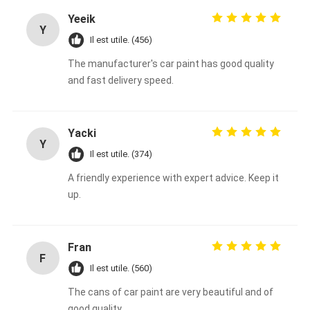
Yeeik
Y
Il est utile. (456)
The manufacturer's car paint has good quality
and fast delivery speed.
Yacki
Y
Il est utile. (374)
A friendly experience with expert advice. Keep it
up.
Fran
F
Il est utile. (560)
The cans of car paint are very beautiful and of
good quality.