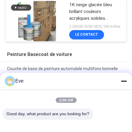
1K neige glacée bleu
brillant couleurs
acryliques solides
Peinture automobile pour
3.26USD-5USD MOQ:100 boîtes
réparation de carrosserie
LE CONTACT
de voiture d'occasion
Peinture Basecoat de voiture
Couche de base de peinture automobile multifonctionnelle
résistante aux UV
Eve
Vêtements à base claire pour automobile à l' épreuve du
mildiou Vêtements à base claire pour voiture
2:00 AM
Peinture de voiture bleue brillante couche de base Spray
Good day, what product are you looking for?
acrylique résistant aux intempéries