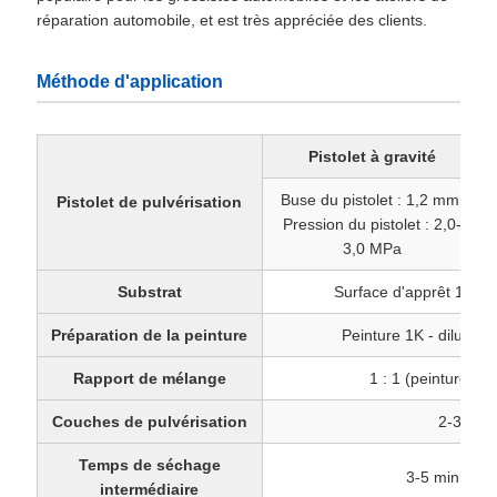
réparation automobile, et est très appréciée des clients.
Méthode d'application
Pistolet à gravité
Buse du pistolet : 1,2 mm,
Pistolet de pulvérisation
Pression du pistolet : 2,0-
3,0 MPa
Substrat
Surface d'apprêt 1K sèc
Préparation de la peinture
Peinture 1K - diluant
Rapport de mélange
1 : 1 (peinture de 
Couches de pulvérisation
2-3 cou
Temps de séchage
3-5 minutes
intermédiaire