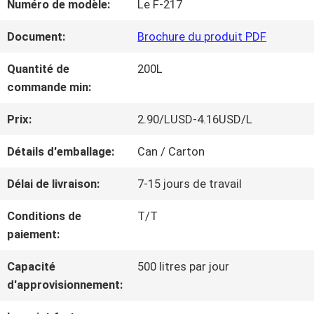
Numéro de modèle:
Le F-217
NOUS
Document:
Brochure du produit PDF
VISITE
Quantité de
200L
commande min:
D'USINE
Prix:
2.90/LUSD-4.16USD/L
CONTRÔLE
Détails d'emballage:
Can / Carton
DE
Délai de livraison:
7-15 jours de travail
LA
Conditions de
T/T
paiement:
QUALITÉ
Capacité
500 litres par jour
d'approvisionnement:
CONTACT