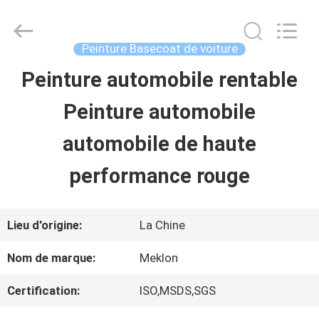
2026
Guangzhou
Meklon
Chemical
Peinture Basecoat de voiture
Technology
Co.,
Peinture automobile rentable
APERÇU
Ltd..
All
Peinture automobile
Rights
Reserved.
PRODUITS
automobile de haute
performance rouge
VIDÉOS
Lieu d'origine:
La Chine
A
Nom de marque:
Meklon
PROPOS
Certification:
ISO,MSDS,SGS
DE