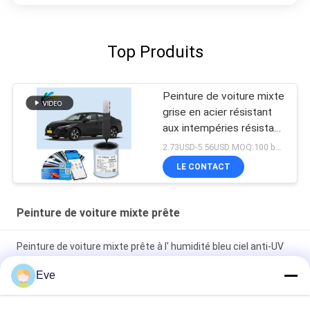
Top Produits
Peinture de voiture mixte
grise en acier résistant
aux intempéries résistant
aux acides
2.73USD-5.56USD MOQ:100 boîtes
LE CONTACT
Peinture de voiture mixte prête
Peinture de voiture mixte prête à l' humidité bleu ciel anti-UV
multi-fonction
Eve
Peinture de voiture verte et lumineuse résistante aux
intempéries