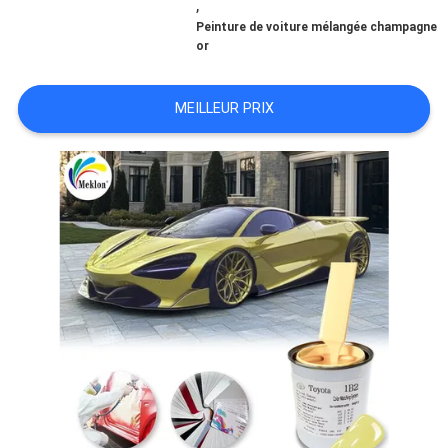
,
Peinture de voiture mélangée champagne
NOUVELLES
or
MEILLEUR PRIX
DEMANDE
DE
SOUMISSION
SITEMAP
POLITIQUE
DE