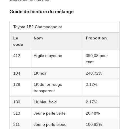
Guide de teinture du mélange
Toyota 1B2 Champagne or
Le
Nom
Proportion
code
412
Argile moyenne
390,08 pour
cent
104
1K noir
240,72%
128
1K de fer rouge
2.12%
transparent
130
1K bleu froid
2.17%
313
Jeune perle verte
20.48%
311
Jeune perle bleue
100,83%