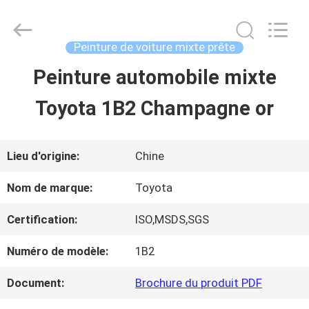
2026
Guangzhou
Meklon
Chemical
Peinture de voiture mixte prête
Technology
Co.,
Peinture automobile mixte
APERÇU
Ltd..
All
Toyota 1B2 Champagne or
Rights
Reserved.
PRODUITS
Lieu d'origine:
Chine
VIDÉOS
Nom de marque:
Toyota
Certification:
ISO,MSDS,SGS
A
Numéro de modèle:
1B2
PROPOS
Document:
Brochure du produit PDF
DE