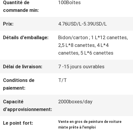
Quantité de
100Boîtes
NOUS
commande min:
Prix:
4.76USD/L-5.39USD/L
VISITE
Détails d'emballage:
Bidon/carton ; 1 L*12 canettes,
D'USINE
2,5 L*8 canettes, 4 L*4
canettes, 5 L*6 canettes
CONTRÔLE
Délai de livraison:
7 -15 jours ouvrables
DE
Conditions de
T/T
paiement:
LA
Capacité
2000boxes/day
QUALITÉ
d'approvisionnement:
Vente en gros de peinture de voiture
Le point fort:
CONTACT
mixte prête à l'emploi