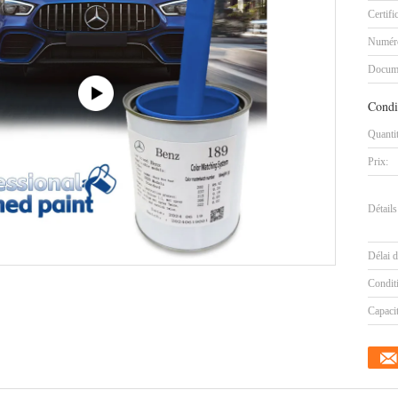
Certifi
Numéro
Docum
Condi
Quanti
Prix:
Détails
Délai d
Condit
Capaci