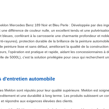
eklon Mercedes Benz 189 Noir et Bleu Perle : Développée par des ing
t une différence de couleur nulle, un excellent tendu et une pulvérisation
 et bleues, conférant à la carrosserie une charmante profondeur et nobl
ti-rayures), protection durable de la brillance de la peinture automobil
e peinture lisse et sans défaut, améliorant la qualité de la constructio
eurs, l'opération est pratique et rapide, aidant les concessionnaires à dé
le de 5000L), c'est la solution privilégiée pour ceux qui recherchent u
 d'entretien automobile
es Meklon sont réputés pour leur qualité supérieure. Meklon est soig
 revêtement et une durabilité à long terme. Les produits subissent un cont
e et répondre aux exigences élevées des clients.