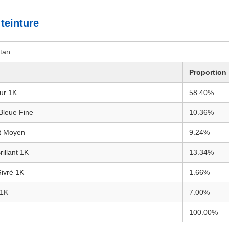
teinture
tan
Proportion
ur 1K
58.40%
Bleue Fine
10.36%
t Moyen
9.24%
rillant 1K
13.34%
Givré 1K
1.66%
 1K
7.00%
100.00%