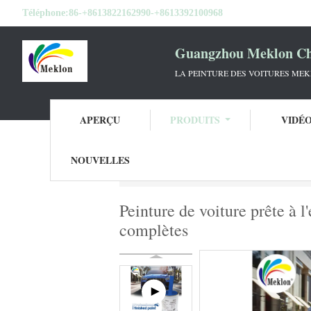
Téléphone:
86-+8613822162990-+8613392100968
Guangzhou Meklon Che
LA PEINTURE DES VOITURES ME
APERÇU
PRODUITS
VIDÉ
NOUVELLES
Aperçu
Produits
Peinture de voiture mix
Peinture de voiture prête à 
complètes