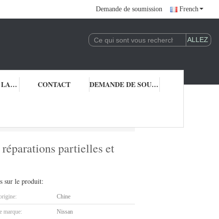
Demande de soumission
French
CONTRÔLE DE LA QUALITÉ
CONTACT
DEMANDE DE SOUMISSION
e aux réparations partielles et complètes
réparations partielles et
s sur le produit:
origine:
Chine
 marque:
Nissan