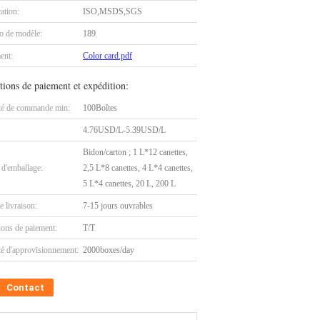
cation:
ISO,MSDS,SGS
 de modèle:
189
ent:
Color card.pdf
tions de paiement et expédition:
té de commande min:
100Boîtes
4.76USD/L-5.39USD/L
Bidon/carton ; 1 L*12 canettes,
 d'emballage:
2,5 L*8 canettes, 4 L*4 canettes,
5 L*4 canettes, 20 L, 200 L
e livraison:
7-15 jours ouvrables
ions de paiement:
T/T
té d'approvisionnement:
2000boxes/day
Contact