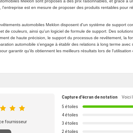
utomobiles Meklon sont proposés à des prix raisonnables, et grâce à un
, l'entreprise est en mesure de proposer des produits rentables pour r
evêtements automobiles Meklon disposent d'un système de support comp
 et de couleurs, ainsi qu'un logiciel de formule de support. Des solutio
ement de haute précision, le support du processus de revêtement, la for
aration automobile s'engage à établir des relations à long terme avec s
r garantir qu'ils obtiennent les meilleurs résultats lors de l'utilisation
Capture d'écran de notation
Voici 
5 étoiles
4 étoiles
ce fournisseur
3 étoiles
2 étoiles