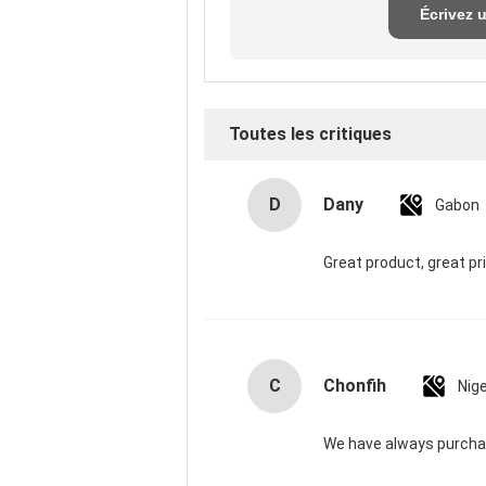
Écrivez 
exame
Toutes les critiques
D
Dany
Gabon
Great product, great pr
C
Chonfih
Nige
We have always purchas