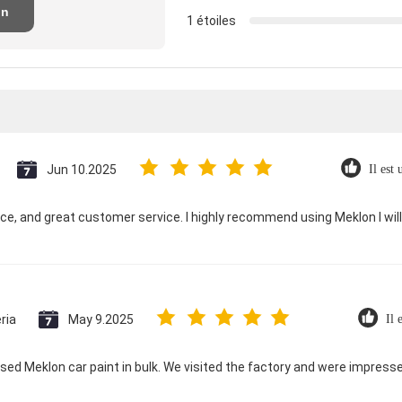
un
1 étoiles
n
Jun 10.2025
Il est 
ice, and great customer service. I highly recommend using Meklon I wil
ria
May 9.2025
Il 
ed Meklon car paint in bulk. We visited the factory and were impres