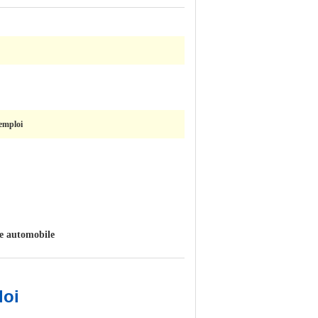
'emploi
re automobile
loi