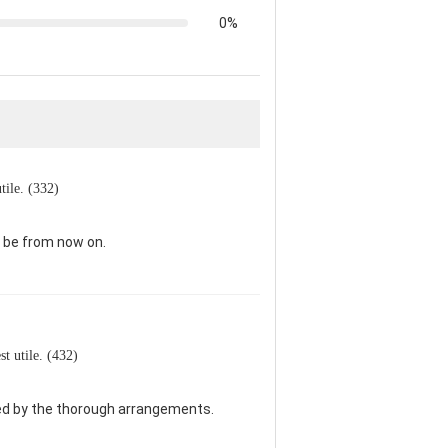
0%
utile. (332)
l be from now on.
est utile. (432)
sed by the thorough arrangements.