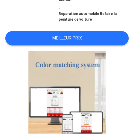
finition
,
NOUVELLES
Réparation automobile Refaire la
peinture de voiture
DEMANDE
MEILLEUR PRIX
DE
SOUMISSION
PLAN
DU
SITE