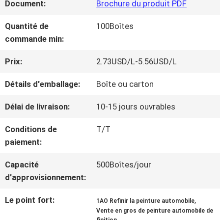
Document:
Brochure du produit PDF
NOUS
Quantité de
100Boîtes
commande min:
VISITE
Prix:
2.73USD/L-5.56USD/L
D'USINE
Détails d'emballage:
Boîte ou carton
CONTRÔLE
Délai de livraison:
10-15 jours ouvrables
DE
Conditions de
T/T
paiement:
LA
Capacité
500Boîtes/jour
QUALITÉ
d'approvisionnement:
Le point fort:
,
1AO Refinir la peinture automobile
CONTACT
Vente en gros de peinture automobile de