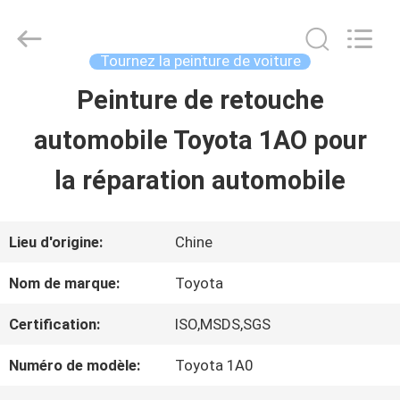
2026
Guangzhou
Meklon
Chemical
Tournez la peinture de voiture
Technology
Co.,
Peinture de retouche
APERÇU
Ltd..
All
automobile Toyota 1AO pour
Rights
Reserved.
PRODUITS
la réparation automobile
VIDÉOS
Lieu d'origine:
Chine
Nom de marque:
Toyota
A
Certification:
ISO,MSDS,SGS
PROPOS
Numéro de modèle:
Toyota 1A0
DE