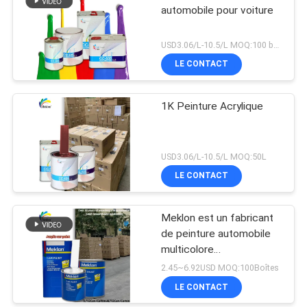
automobile pour voiture
USD3.06/L-10.5/L MOQ:100 boîtes
LE CONTACT
1K Peinture Acrylique
USD3.06/L-10.5/L MOQ:50L
LE CONTACT
Meklon est un fabricant
de peinture automobile
multicolore
personnalisable
2.45~6.92USD MOQ:100Boîtes
LE CONTACT