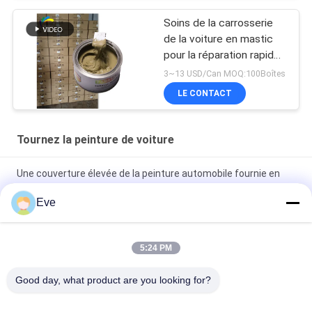
Soins de la carrosserie
de la voiture en mastic
pour la réparation rapide
des inégalités
3~13 USD/Can MOQ:100Boîtes
LE CONTACT
Tournez la peinture de voiture
Une couverture élevée de la peinture automobile fournie en
usine
Eve
Peinture automobile pré-mélangée Peinture acrylique pour
pulvérisation automobile
5:24 PM
Peinture automobile multifonctionnelle Havana Couleur grise
Good day, what product are you looking for?
Inoffensif