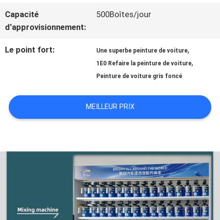
Capacité
500Boîtes/jour
NOUVELLES
d'approvisionnement:
Le point fort:
,
Une superbe peinture de voiture
DEMANDE
,
1E0 Refaire la peinture de voiture
Peinture de voiture gris foncé
DE
SOUMISSION
MEILLEUR PRIX
PLAN
DU
SITE