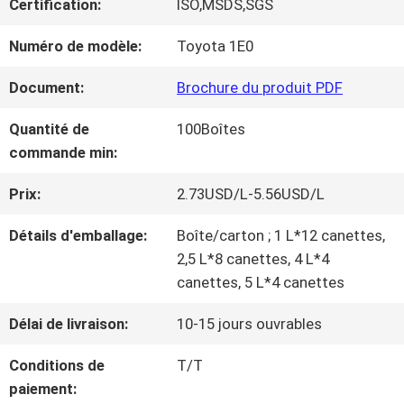
Certification:
ISO,MSDS,SGS
NOUS
Numéro de modèle:
Toyota 1E0
VISITE
Document:
Brochure du produit PDF
D'USINE
Quantité de
100Boîtes
commande min:
CONTRÔLE
Prix:
2.73USD/L-5.56USD/L
DE
Détails d'emballage:
Boîte/carton ; 1 L*12 canettes,
2,5 L*8 canettes, 4 L*4
LA
canettes, 5 L*4 canettes
QUALITÉ
Délai de livraison:
10-15 jours ouvrables
Conditions de
T/T
CONTACT
paiement: