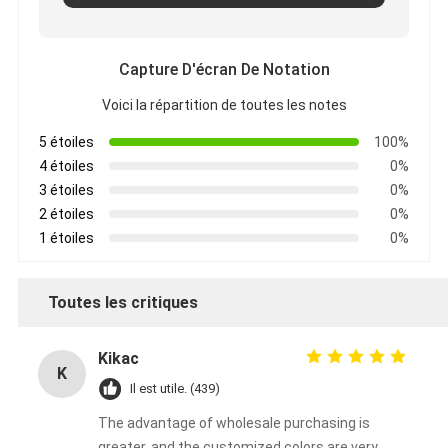
Capture D'écran De Notation
Voici la répartition de toutes les notes
5 étoiles
100%
4 étoiles
0%
3 étoiles
0%
2 étoiles
0%
1 étoiles
0%
Toutes les critiques
Kikac
K
Il est utile. (439)
The advantage of wholesale purchasing is
greater, and the customized colors are very