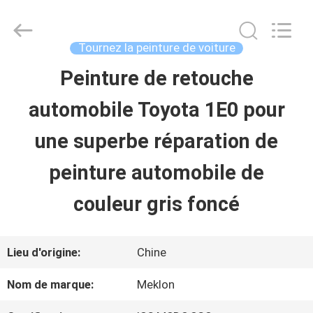
2026
Guangzhou
Meklon
Chemical
Tournez la peinture de voiture
Technology
Co.,
Peinture de retouche
APERÇU
Ltd..
All
automobile Toyota 1E0 pour
Rights
Reserved.
PRODUITS
une superbe réparation de
peinture automobile de
VIDÉOS
couleur gris foncé
A
Lieu d'origine:
Chine
PROPOS
Nom de marque:
Meklon
DE