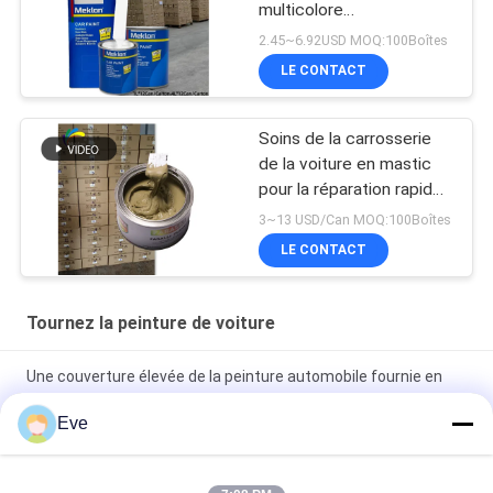
multicolore
personnalisable
2.45~6.92USD MOQ:100Boîtes
LE CONTACT
Soins de la carrosserie
de la voiture en mastic
pour la réparation rapide
des inégalités
3~13 USD/Can MOQ:100Boîtes
LE CONTACT
Tournez la peinture de voiture
Une couverture élevée de la peinture automobile fournie en
usine
Eve
Peinture automobile pré-mélangée Peinture acrylique pour
pulvérisation automobile