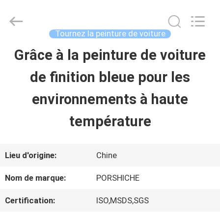
2026
Guangzhou
Meklon
Chemical
Tournez la peinture de voiture
Technology
Co.,
Grâce à la peinture de voiture
APERÇU
Ltd..
All
de finition bleue pour les
Rights
Reserved.
PRODUITS
environnements à haute
température
VIDÉOS
Lieu d'origine:
Chine
A
Nom de marque:
PORSHICHE
PROPOS
Certification:
ISO,MSDS,SGS
DE