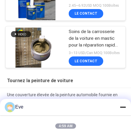
personnalisable
2.45~6.92USD MOQ:100Boîtes
LE CONTACT
Soins de la carrosserie
de la voiture en mastic
pour la réparation rapide
des inégalités
3~13 USD/Can MOQ:100Boîtes
LE CONTACT
Tournez la peinture de voiture
Une couverture élevée de la peinture automobile fournie en
usine
Eve
Peinture automobile pré-mélangée Peinture acrylique pour
pulvérisation automobile
4:59 AM