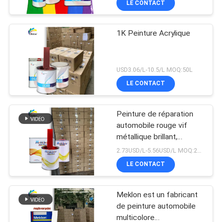
LE CONTACT
1K Peinture Acrylique
USD3.06/L-10.5/L MOQ:50L
LE CONTACT
Peinture de réparation
automobile rouge vif
métallique brillant,
assortiment de couleurs
2.73USD/L-5.56USD/L MOQ:200L
de qualité usine d'origine
LE CONTACT
Meklon est un fabricant
de peinture automobile
multicolore