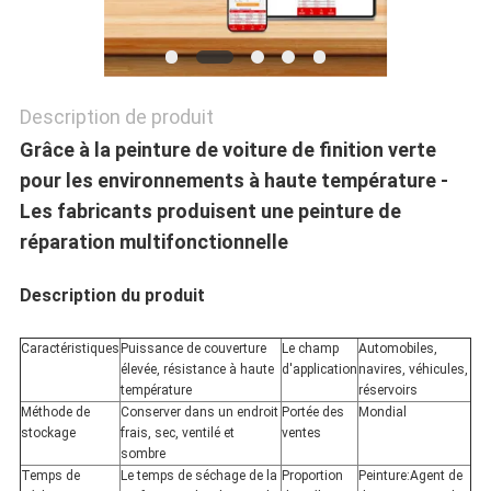
POLITIQUE
DE
CONFIDENTIALITÉ
Description de produit
Grâce à la peinture de voiture de finition verte
pour les environnements à haute température -
Les fabricants produisent une peinture de
réparation multifonctionnelle
Description du produit
Caractéristiques
Puissance de couverture
Le champ
Automobiles,
élevée, résistance à haute
d'application
navires, véhicules,
température
réservoirs
Méthode de
Conserver dans un endroit
Portée des
Mondial
stockage
frais, sec, ventilé et
ventes
sombre
Temps de
Le temps de séchage de la
Proportion
Peinture:Agent de