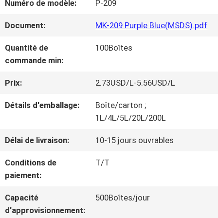
Numéro de modèle:
P-209
NOUS
Document:
MK-209 Purple Blue(MSDS).pdf
VISITE
Quantité de
100Boîtes
commande min:
D'USINE
Prix:
2.73USD/L-5.56USD/L
CONTRÔLE
Détails d'emballage:
Boîte/carton ;
1L/4L/5L/20L/200L
DE
Délai de livraison:
10-15 jours ouvrables
LA
Conditions de
T/T
QUALITÉ
paiement:
Capacité
500Boîtes/jour
CONTACT
d'approvisionnement: