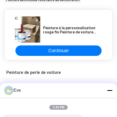
Peinture automobile résistante au décoloration
Peinture à la personnalisation
rouge fin Peinture de voiture
mixte prête pour les applications
automobiles Peinture de finition
automatique
Continuer
Peinture de perle de voiture
Peinture à perles de voiture anti-moisi
Eve
Peinture automobile nacrée rouge perle non toxique,
résistante à la décoloration, multi-scènes
3:38 PM
Peinture Vert Perle Étanche pour Voiture, Anti-UV, Stable,