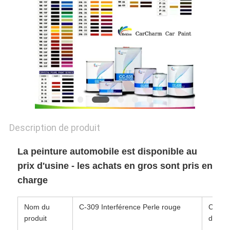
POLITIQUE
DE
CONFIDENTIALITÉ
Description de produit
La peinture automobile est disponible au
prix d'usine - les achats en gros sont pris en
charge
Nom du
C-309 Interférence Perle rouge
Condit
produit
de sto