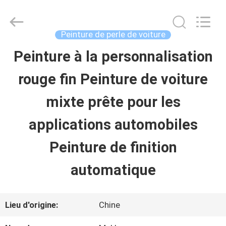
2026
Guangzhou
Meklon
Chemical
Peinture de perle de voiture
Technology
Co.,
Peinture à la personnalisation
APERÇU
Ltd..
All
rouge fin Peinture de voiture
Rights
Reserved.
PRODUITS
mixte prête pour les
applications automobiles
VIDÉOS
Peinture de finition
A
automatique
PROPOS
Lieu d'origine:
Chine
DE