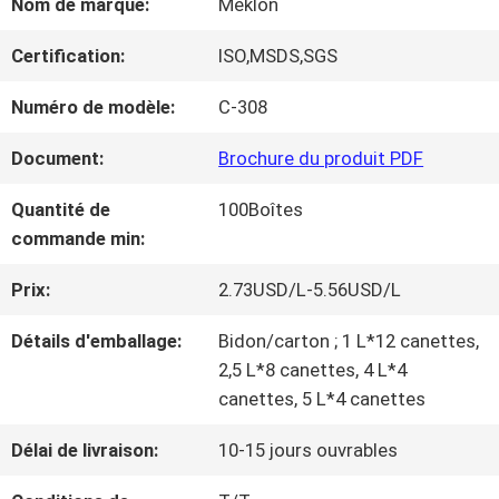
Nom de marque:
Meklon
NOUS
Certification:
ISO,MSDS,SGS
VISITE
Numéro de modèle:
C-308
D'USINE
Document:
Brochure du produit PDF
Quantité de
100Boîtes
CONTRÔLE
commande min:
DE
Prix:
2.73USD/L-5.56USD/L
LA
Détails d'emballage:
Bidon/carton ; 1 L*12 canettes,
2,5 L*8 canettes, 4 L*4
QUALITÉ
canettes, 5 L*4 canettes
Délai de livraison:
10-15 jours ouvrables
CONTACT