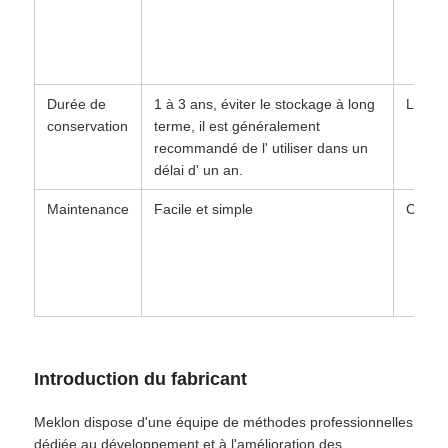
Durée de
1 à 3 ans, éviter le stockage à long
Lumin
conservation
terme, il est généralement
recommandé de l' utiliser dans un
délai d' un an.
Maintenance
Facile et simple
Constr
Introduction du fabricant
Meklon dispose d'une équipe de méthodes professionnelles
dédiée au développement et à l'amélioration des