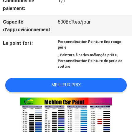
Conditions de
T/T
paiement:
NOUVELLES
Capacité
500Boîtes/jour
d'approvisionnement:
DEMANDE
Personnalisation Peinture fine rouge
Le point fort:
perle
DE
,
,
Peinture à perles mélangée prête
Personnalisation Peinture de perle de
SOUMISSION
voiture
PLAN
MEILLEUR PRIX
DU
SITE