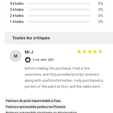
4 étoiles
0%
3 étoiles
0%
2 étoiles
0%
1 étoiles
0%
Toutes les critiques
Mr.J
M
Il est utile. (80)
Before making the purchase, I had a few
questions, and they provided prompt answers
along with useful information. I only purchased a
portion of the paint at first, and the sales went
very well.
Peinture de perle imperméable à l'eau
Peinture automobile perlése inoffensive