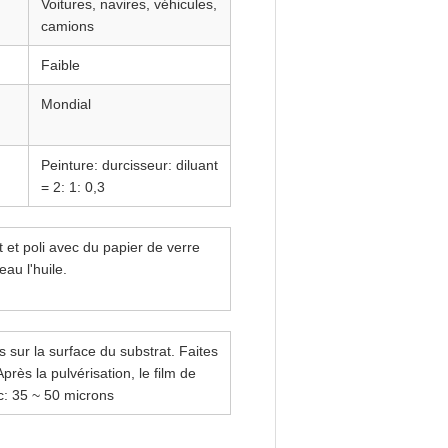
Voitures, navires, véhicules,
camions
Faible
Mondial
Peinture: durcisseur: diluant
= 2: 1: 0,3
t et poli avec du papier de verre
au l'huile.
 sur la surface du substrat. Faites
rès la pulvérisation, le film de
ec: 35 ~ 50 microns