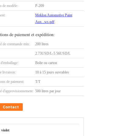
 de modèle:
P-209
ent:
Meklon Automotive Paint
Aux...ws.pdf
tions de paiement et expédition:
té de commande min:
200 litres
2.73USD/L-5.56USD/L
 d'emballage:
Boîte ou carton
e livraison:
10 à 15 jours ouvrables
ions de paiement:
T/T
té d'approvisionnement:
500 litres par jour
Contact
 violet