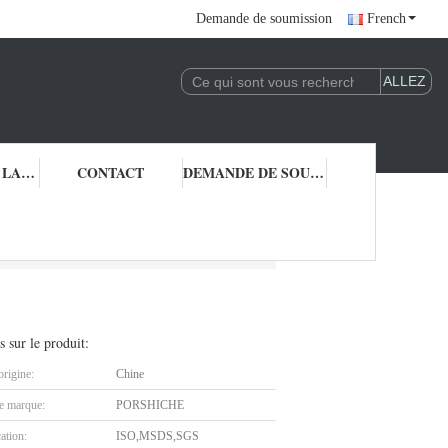
Demande de soumission
French
CONTRÔLE DE LA QUALITÉ
CONTACT
DEMANDE DE SOUMISSION
s sur le produit:
origine:
Chine
 marque:
PORSHICHE
cation:
ISO,MSDS,SGS