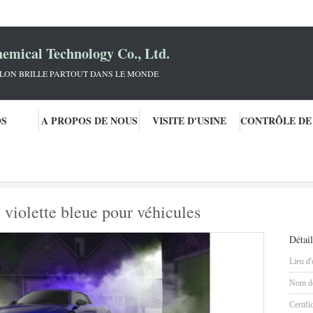
mical Technology Co., Ltd.
KLON BRILLE PARTOUT DANS LE MONDE
OS
A PROPOS DE NOUS
VISITE D'USINE
voiture
La peinture de voiture P-209 violette bleue pour véhicules
 violette bleue pour véhicules
Détail
Lieu d'
Nom de
Certifi