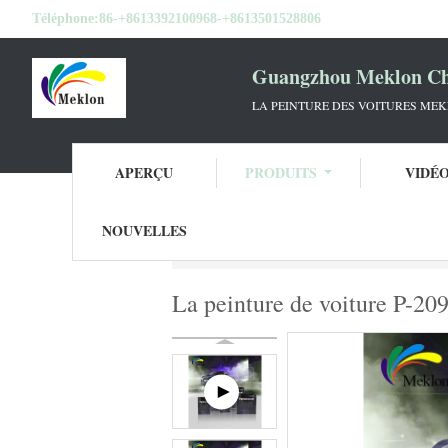
Téléphone:
86-+8613392100968-+8613501528806
Guangzhou Meklon Che
LA PEINTURE DES VOITURES ME
APERÇU
PRODUITS
VIDÉ
NOUVELLES
Aperçu
Produits
Tournez la peinture de 
La peinture de voiture P-209