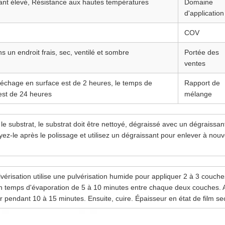
ant élevé, Résistance aux hautes températures
Domaine
d'application
COV
 un endroit frais, sec, ventilé et sombre
Portée des
ventes
échage en surface est de 2 heures, le temps de
Rapport de
est de 24 heures
mélange
le substrat, le substrat doit être nettoyé, dégraissé avec un dégraissan
z-le après le polissage et utilisez un dégraissant pour enlever à nouve
érisation utilise une pulvérisation humide pour appliquer 2 à 3 couches
un temps d'évaporation de 5 à 10 minutes entre chaque deux couches. Ap
r pendant 10 à 15 minutes. Ensuite, cuire. Épaisseur en état de film s