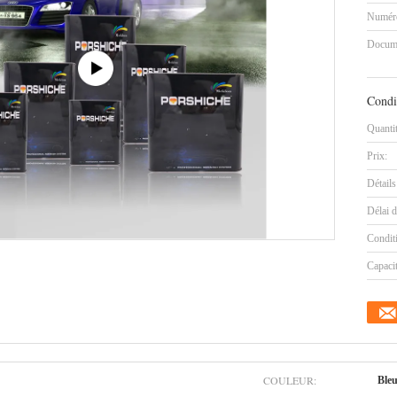
Numéro
Docum
Condi
Quanti
Prix:
Détails
Délai d
Condit
Capaci
COULEUR:
Bleu