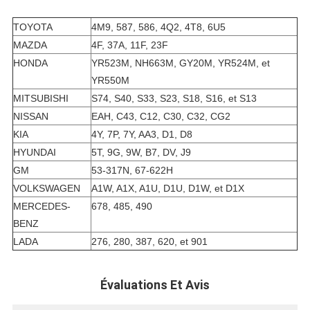
TOYOTA
4M9, 587, 586, 4Q2, 4T8, 6U5
MAZDA
4F, 37A, 11F, 23F
HONDA
YR523M, NH663M, GY20M, YR524M, et
YR550M
MITSUBISHI
S74, S40, S33, S23, S18, S16, et S13
NISSAN
EAH, C43, C12, C30, C32, CG2
KIA
4Y, 7P, 7Y, AA3, D1, D8
HYUNDAI
5T, 9G, 9W, B7, DV, J9
GM
53-317N, 67-622H
VOLKSWAGEN
A1W, A1X, A1U, D1U, D1W, et D1X
MERCEDES-
678, 485, 490
BENZ
LADA
276, 280, 387, 620, et 901
Évaluations Et Avis