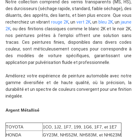
Notre collection comprend des vernis transparents (MS, HS),
des durcisseurs (séchage rapide, standard, faible séchage), des
diluants, des apprêts, des liants, et bien plus encore. Que vous
recherchiez un vibrant
rouge 2K
, un
vert 2K
, un
bleu 2K
, un
jaune
2K
, ou des finitions classiques comme le blanc 2K et le noir 2K,
nos peintures prêtes à l'emploi offrent une solution sans
tracas. Ces peintures finies, disponibles dans divers codes
couleur, sont méticuleusement conçues pour correspondre à
des modèles de voiture spécifiques, garantissant une
application par pulvérisation fluide et professionnelle.
Améliorez votre expérience de peinture automobile avec notre
gamme diversifiée et de haute qualité, où la précision, la
durabilité et un spectre de couleurs convergent pour une finition
inégalée.
Argent Métallisé
TOYOTA
1CO, 1J2, 1F7, 199, 1G6, 1F7, et 1E7
HONDA
GY23M, NH552M, NH583M, et NH623M