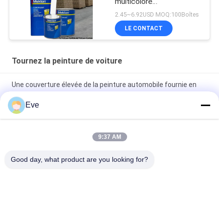
multicolore
personnalisable
2.45~6.92USD MOQ:100Boîtes
LE CONTACT
Tournez la peinture de voiture
Une couverture élevée de la peinture automobile fournie en
usine
Eve
Peinture automobile pré-mélangée Peinture acrylique pour
pulvérisation automobile
9:37 AM
Peinture automobile multifonctionnelle Havana Couleur grise
Good day, what product are you looking for?
Inoffensif
Catégories populaires
Tous