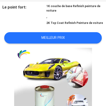
1K couche de base Refinish peinture de
Le point fort:
NOUVELLES
voiture
,
2K Top Coat Refinish Peinture de voiture
DEMANDE
MEILLEUR PRIX
DE
SOUMISSION
PLAN
DU
SITE