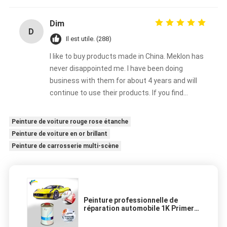
Dim
D
Il est utile. (288)
I like to buy products made in China. Meklon has
never disappointed me. I have been doing
business with them for about 4 years and will
continue to use their products. If you find
something good, stick to using it. If you
encounter problems or have special
Peinture de voiture rouge rose étanche
requirements, call them and they will be happy
Peinture de voiture en or brillant
to provide you with solutions.
Peinture de carrosserie multi-scène
Peinture professionnelle de
réparation automobile 1K Primer
2K Topcoat Anti-corrosion et
protection UV