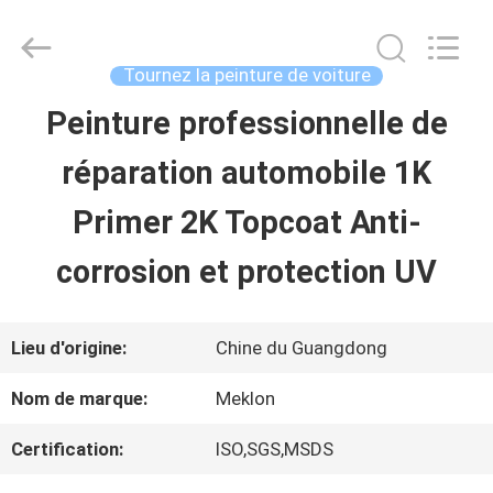
2026
Guangzhou
Meklon
Chemical
Tournez la peinture de voiture
Technology
Co.,
Peinture professionnelle de
APERÇU
Ltd..
All
réparation automobile 1K
Rights
Reserved.
PRODUITS
Primer 2K Topcoat Anti-
corrosion et protection UV
VIDÉOS
Lieu d'origine:
Chine du Guangdong
A
Nom de marque:
Meklon
PROPOS
Certification:
ISO,SGS,MSDS
DE