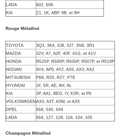
LADA
602, 606
KIA
Z1, 1K, ABP, 9B, et 9H
Rouge Métallisé
TOYOTA
3Q3, 3K4, 3J8, 3J7, 3N8, 3R1
MAZDA
32V, A7, A2F, 40F, 41G, et 41V
HONDA
R525P, R500P, R505P, R507P, et R519P
NISSAN
AY4, AP0, AY2, AX5, AX3, AX2
MITSUBISHI
P68, R20, R27, P78
HYUNDAI
1F, 5R, AE, AH, AL
KIA
3P, AA1, BEG, IY, K3R, et P6
VOLKSWAGEN
A3S, A3T, A3W, et A3X
OPEL
568, 545, 549
LADA
564, 127, 128, 118, 104, 105
Champagne Métallisé