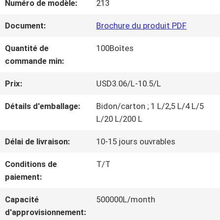
Numéro de modèle:
213
NOUS
Document:
Brochure du produit PDF
VISITE
Quantité de
100Boîtes
commande min:
D'USINE
Prix:
USD3.06/L-10.5/L
CONTRÔLE
Détails d'emballage:
Bidon/carton ; 1 L/2,5 L/4 L/5
L/20 L/200 L
DE
Délai de livraison:
10-15 jours ouvrables
LA
Conditions de
T/T
QUALITÉ
paiement:
Capacité
500000L/month
CONTACT
d'approvisionnement: