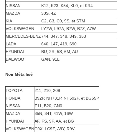
NISSAN
K12, K23, K54, KL0, et KR4
MAZDA
30S, 4Z
KIA
C2, C3, C9, 9S, et STM
VOLKSWAGEN
LY7W, L97A, B7W, B7Z, A7W
MERCEDES-BENZ
744, 347, 348, 349, 353
LADA
640, 147, 419, 690
HYUNDAI
BU, 2R, 5S, 6M, AU
DAEWOO
GAN, 91L
Noir Métallisé
TOYOTA
211, 210, 209
HONDA
B92P, NH731P, NH592P, et BG55P
NISSAN
Z11, B20, GN0
MAZDA
35N, 34T, 41W, 16W
HYUNDAI
AF, FS, 9F, AA, et BG
VOLKSWAGEN
C9X, LC9Z, A9Y, R9V