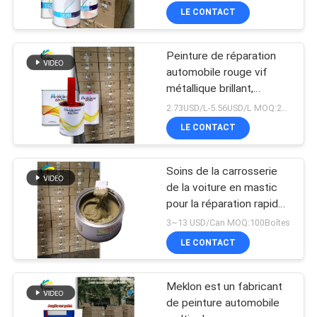
LE CONTACT
Peinture de réparation
automobile rouge vif
métallique brillant,
assortiment de couleurs
2.73USD/L-5.56USD/L MOQ:200L
de qualité usine d'origine
LE CONTACT
Soins de la carrosserie
de la voiture en mastic
pour la réparation rapide
des inégalités
3~13 USD/Can MOQ:100Boîtes
LE CONTACT
Meklon est un fabricant
de peinture automobile