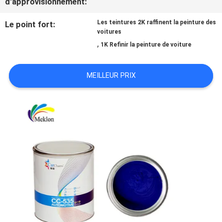
d'approvisionnement:
NOUVELLES
Les teintures 2K raffinent la peinture des
Le point fort:
voitures
,
1K Refinir la peinture de voiture
DEMANDE
MEILLEUR PRIX
DE
SOUMISSION
SITEMAP
POLITIQUE
DE