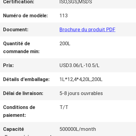
Certification:
ISO,SGS,MSDS
NOUS
Numéro de modèle:
113
VISITE
Document:
Brochure du produit PDF
D'USINE
Quantité de
200L
commande min:
CONTRÔLE
Prix:
USD3.06/L-10.5/L
DE
Détails d'emballage:
1L*12,4*4,20L,200L
LA
Délai de livraison:
5-8 jours ouvrables
QUALITÉ
Conditions de
T/T
paiement:
CONTACT
Capacité
500000L/month