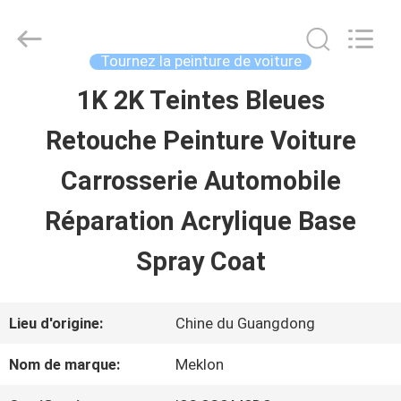
2026
Guangzhou
Meklon
Chemical
Tournez la peinture de voiture
Technology
Co.,
1K 2K Teintes Bleues
APERÇU
Ltd..
All
Retouche Peinture Voiture
Rights
Reserved.
PRODUITS
Carrosserie Automobile
Réparation Acrylique Base
VIDÉOS
Spray Coat
A
Lieu d'origine:
Chine du Guangdong
PROPOS
Nom de marque:
Meklon
DE