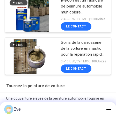
Meklon est un fabricant
de peinture automobile
multicolore
personnalisable
2.45~6.92USD MOQ:100Boîtes
LE CONTACT
Soins de la carrosserie
de la voiture en mastic
pour la réparation rapide
des inégalités
3~13 USD/Can MOQ:100Boîtes
LE CONTACT
Tournez la peinture de voiture
Une couverture élevée de la peinture automobile fournie en
usine
Eve