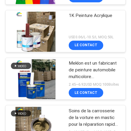
1K Peinture Acrylique
USD3.06/L-10.5/L MOQ:50L
LE CONTACT
Meklon est un fabricant
de peinture automobile
multicolore
personnalisable
2.45~6.92USD MOQ:100Boîtes
LE CONTACT
Soins de la carrosserie
de la voiture en mastic
pour la réparation rapide
des inégalités