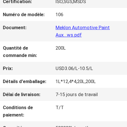
Certification:
ISO,SGS,MSDS
NOUS
Numéro de modèle:
106
VISITE
Document:
Meklon Automotive Paint
Aux...ws.pdf
D'USINE
Quantité de
200L
commande min:
CONTRÔLE
Prix:
USD3.06/L-10.5/L
DE
Détails d'emballage:
1L*12,4*4,20L,200L
LA
Délai de livraison:
7-15 jours de travail
QUALITÉ
Conditions de
T/T
paiement:
CONTACT