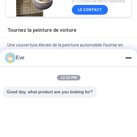
3~13 USD/Can MOQ:100Boîtes
LE CONTACT
Tournez la peinture de voiture
Une couverture élevée de la peinture automobile fournie en
usine
Eve
Peinture automobile pré-mélangée Peinture acrylique pour
pulvérisation automobile
12:10 PM
Peinture automobile multifonctionnelle Havana Couleur grise
Good day, what product are you looking for?
Inoffensif
Catégories populaires
Tous
Tournez La Peinture 
Peinture Basecoat 