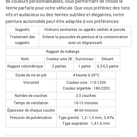
de couleurs personnalisables, vous permettant de choisir la
teinte parfaite pour votre véhicule. Que vous préfériez des tons
vifs et audacieux ou des teintes subtiles et élégantes, notre
peinture automobile peut être adaptée à vos préférences.
Supports
Finitions existantes ou apprêts séchés et poncés
Traitement des
Enlever la poussière de peinture et la contamination
supports
avec un dégraissant
Rapport de mélange
Nom
Couleur unie 2K
Durcisseur
Diluant
Rapport volumétrique
2 parties
1 partie
0,3-0,5 partie
Durée de vie en pot
4 heures à 20°C
Viscosité
Couleur unie : 110-120S
Couleur argentée : 180-220S
Nombre de couches
2-3 couches
Temps de ventilation
10-15 minutes
Épaisseur de chaque couche
40-60 microns
Pression de pulvérisation
Type gravité : 1,2–1,5 mm, 3,4 Pa
Type aspiration : 1,4-1,6 mm