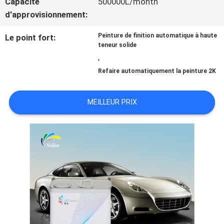
Capacité
500000L/month
d'approvisionnement:
NOUVELLES
Peinture de finition automatique à haute
Le point fort:
teneur solide
,
DEMANDE
Refaire automatiquement la peinture 2K
DE
MEILLEUR PRIX
SOUMISSION
SITEMAP
POLITIQUE
DE