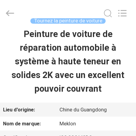
2026
Guangzhou
Meklon
Chemical
Tournez la peinture de voiture
Technology
Co.,
Peinture de voiture de
APERÇU
Ltd..
All
réparation automobile à
Rights
Reserved.
PRODUITS
système à haute teneur en
solides 2K avec un excellent
VIDÉOS
pouvoir couvrant
A
Lieu d'origine:
Chine du Guangdong
PROPOS
Nom de marque:
Meklon
DE