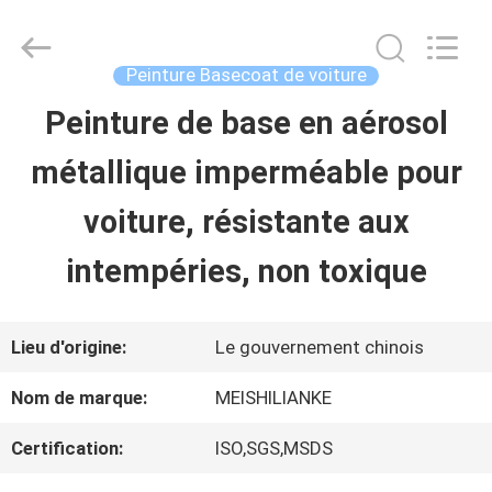
2026
Guangzhou
Meklon
Chemical
Peinture Basecoat de voiture
Technology
Co.,
Peinture de base en aérosol
APERÇU
Ltd..
All
métallique imperméable pour
Rights
Reserved.
PRODUITS
voiture, résistante aux
intempéries, non toxique
VIDÉOS
Lieu d'origine:
Le gouvernement chinois
A
Nom de marque:
MEISHILIANKE
PROPOS
Certification:
ISO,SGS,MSDS
DE