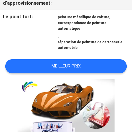
d'approvisionnement:
NOUVELLES
Le point fort:
,
peinture métallique de voiture
correspondance de peinture
automatique
,
DEMANDE
réparation de peinture de carrosserie
automobile
DE
SOUMISSION
MEILLEUR PRIX
SITEMAP
POLITIQUE
DE