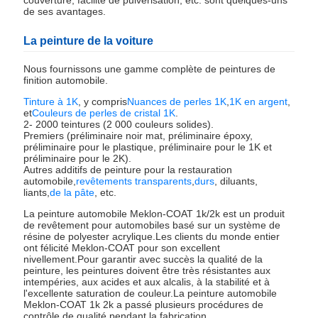
couverture, facilité de pulvérisation, etc. sont quelques-uns
de ses avantages.
La peinture de la voiture
Nous fournissons une gamme complète de peintures de
finition automobile.
Tinture à 1K
, y compris
Nuances de perles 1K
,
1K en argent
,
et
Couleurs de perles de cristal 1K
.
2- 2000 teintures (2 000 couleurs solides).
Premiers (préliminaire noir mat, préliminaire époxy,
préliminaire pour le plastique, préliminaire pour le 1K et
préliminaire pour le 2K).
Autres additifs de peinture pour la restauration
automobile,
revêtements transparents
,
durs
, diluants,
liants,
de la pâte
, etc.
La peinture automobile Meklon-COAT 1k/2k est un produit
de revêtement pour automobiles basé sur un système de
résine de polyester acrylique.Les clients du monde entier
ont félicité Meklon-COAT pour son excellent
nivellement.Pour garantir avec succès la qualité de la
peinture, les peintures doivent être très résistantes aux
intempéries, aux acides et aux alcalis, à la stabilité et à
l'excellente saturation de couleur.La peinture automobile
Meklon-COAT 1k 2k a passé plusieurs procédures de
contrôle de qualité pendant la fabrication.