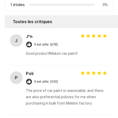
1 étoiles
0%
Toutes les critiques
J*n
J
Il est utile. (678)
Good product!Mekon car paint!
Poli
P
Il est utile. (330)
The price of car paint is reasonable, and there
are also preferential policies for me when
purchasing in bulk from Meklon factory.