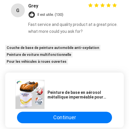
Grey
G
Il est utile. (130)
Fast service and quality product at a great price.
what more could you ask for?
Couche de base de peinture automobile anti-oxydation
Peinture de voiture multifonctionnelle
Pour les véhicules à roues ouvertes
Peinture de base en aérosol
métallique imperméable pour
voiture, résistante aux
intempéries, non toxique
Continuer