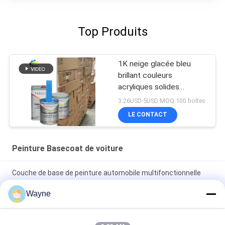
Top Produits
1K neige glacée bleu
brillant couleurs
acryliques solides
Peinture automobile pour
3.26USD-5USD MOQ:100 boîtes
réparation de carrosserie
LE CONTACT
de voiture d'occasion
Peinture Basecoat de voiture
Couche de base de peinture automobile multifonctionnelle
résistante aux UV
Wayne
Vêtements à base claire pour automobile à l' épreuve du
mildiou Vêtements à base claire pour voiture