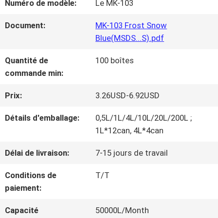
Numéro de modèle:
Le MK-103
NOUS
Document:
MK-103 Frost Snow
Blue(MSDS...S).pdf
VISITE
Quantité de
100 boîtes
D'USINE
commande min:
Prix:
3.26USD-6.92USD
CONTRÔLE
Détails d'emballage:
0,5L/1L/4L/10L/20L/200L ;
DE
1L*12can, 4L*4can
LA
Délai de livraison:
7-15 jours de travail
QUALITÉ
Conditions de
T/T
paiement:
CONTACT
Capacité
50000L/Month